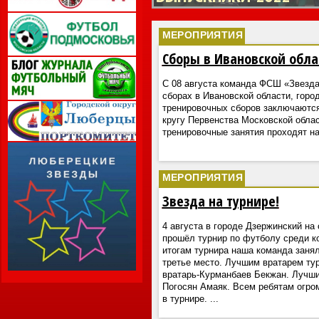
МЕРОПРИЯТИЯ
Сборы в Ивановской обла
С 08 августа команда ФСШ «Звезда»
сборах в Ивановской области, горо
тренировочных сборов заключаются
кругу Первенства Московской облас
тренировочные занятия проходят н
МЕРОПРИЯТИЯ
Звезда на турнире!
4 августа в городе Дзержинский на
прошёл турнир по футболу среди ко
итогам турнира наша команда заня
третье место. Лучшим вратарем ту
вратарь-Курманбаев Бекжан. Лучши
Погосян Амаяк. Всем ребятам огром
в турнире.
...