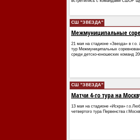
встретились с командами СШОР Щ
СШ "ЗВЕЗДА"
Межмуниципальные сорев
21 мая на стадионе «Звезда» в г.о
тур Межмуниципальных соревнован
среди детско-юношеских команд 200
СШ "ЗВЕЗДА"
Матчи 4-го тура на Москву
13 мая на стадионе «Искра» г.о.Лю
четвертого тура Первенства г.Москв