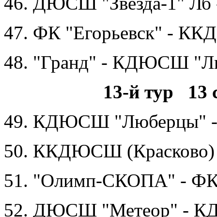
46. ДЮСШ "Звезда-1" Лб
47. ФК "Егорьевск" - К
48. "Гранд" - КДЮСШ "
13-й тур 13 
49. КДЮСШ "Люберцы" - 
50. ККДЮСШ (Красково) 
51. "Олимп-СКОПА" - ФК
52. ДЮСШ "Метеор" - 