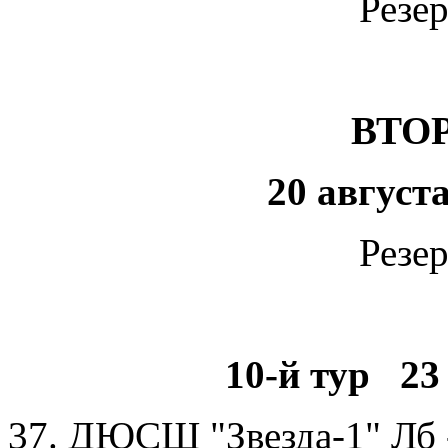
Резе
ВТО
20 август
Резе
10-й тур 23 
37. ДЮСШ "Звезда-1" Л