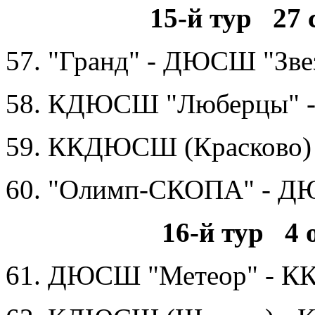
15-й тур 27 
57. "Гранд" - ДЮСШ "Зве
58. КДЮСШ "Люберцы" -
59. ККДЮСШ (Красково)
60. "Олимп-СКОПА" - Д
16-й тур 4 
61. ДЮСШ "Метеор" - К