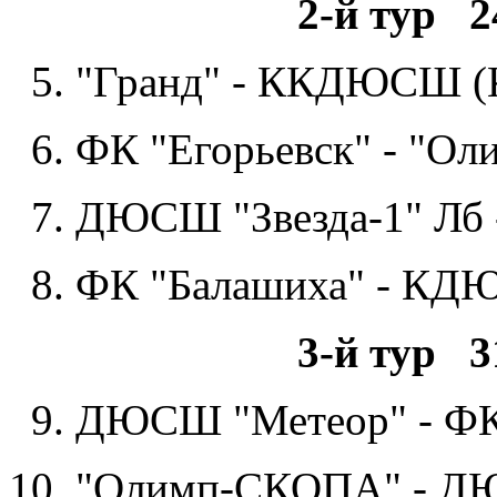
2-й тур 2
5. "Гранд" - ККДЮСШ (К
6. ФК "Егорьевск" - "О
7. ДЮСШ "Звезда-1" Лб
8. ФК "Балашиха" - КД
3-й тур 3
9. ДЮСШ "Метеор" - ФК
10. "Олимп-СКОПА" - ДЮ