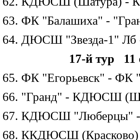
62. КДЮСШ (Шатура) -
63. ФК "Балашиха" - "Гра
64. ДЮСШ "Звезда-1" Лб 
17-й тур 11 
65. ФК "Егорьевск" - ФК 
66. "Гранд" - КДЮСШ (Ш
67. КДЮСШ "Люберцы" 
68. ККДЮСШ (Красково)