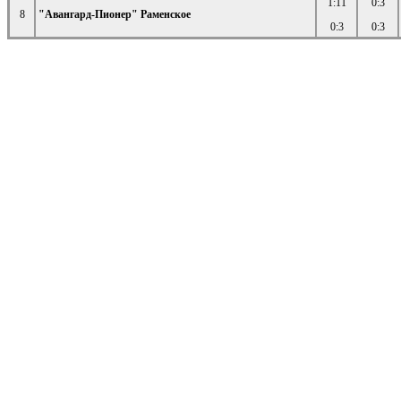
1:11
0:3
8
"Авангард-Пионер" Раменское
0:3
0:3