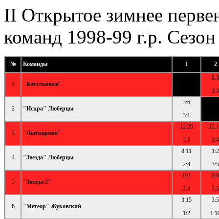
II Открытое зимнее перве
команд 1998-99 г.р. Сезон
№
Команды
1
2
6:3
1
"Котельники"
1:3
3:6
2
"Искра" Люберцы
3:1
12:20
12:
3
"Лыткарино"
2:3
1:4
8:11
1:2
4
"Звезда" Люберцы
2:4
3:5
0:0
0:0
5
"Звезда-2"
2:4
3:5
3:15
3:5
6
"Метеор" Жуковский
1:2
1:1