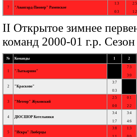
1:3
2:5
7
"Авангард-Пионер" Раменское
0:3
1:2
II Открытое зимнее перве
команд 2000-01 г.р. Сезон
№
Команды
1
2
7:3
1
"Лыткарино"
3:0
3:7
2
"Красково"
0:3
2:5
0:1
3
"Метеор" Жуковский
0:0
2:2
3:4
3:4
4
ДЮСШОР Котельники
1:7
4:6
3:8
1:3
5
"Искра" Люберцы
1:1
0:0