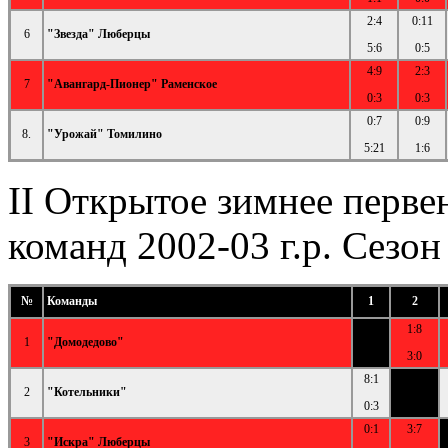
2:4
0:11
6
"Звезда" Люберцы
5:6
0:5
4:9
2:3
7
"Авангард-Пионер" Раменское
0:3
0:3
0:7
0:9
8.
"Урожай" Томилино
5:21
1:6
II Открытое зимнее перве
команд 2002-03 г.р. Сезон
№
Команды
1
2
1:8
1
"Домодедово"
3:0
8:1
2
"Котельники"
0:3
0:1
3:7
3
"Искра" Люберцы