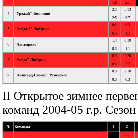
1:8
2:1
2:3
5:13
4
"Урожай" Томилино
2:5
9:7
0:3
0:3
5
"Звезда-2" Люберцы
0:3
1:2
1:4
6:10
6
"Лыткарино"
0:3
1:1
0:3
0:20
7
"Звезда" Люберцы
0:3
3:7
0:3
2:10
8.
"Авангард-Пионер" Раменское
0:3
0:3
II Открытое зимнее перве
команд 2004-05 г.р. Сезон
№
Команды
1
2
6:2