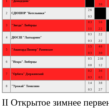
1
"Домодедово"
3:0
2:6
2
СДЮШОР "Котельники"
0:3
0:3
5:6
3
"Звезда" Люберцы
1:1
2:2
0:3
2:2
4
ДЮСШ "Лыткарино"
0:3
2:2
1:5
4:6
5
"Авангард-Пионер" Раменское
0:3
3:0
0:5
2:10
6
"Искра" Люберцы
0:8
1:2
0:2
3:6
7
"Орбита" Дзержинский
0:3
0:3
1:4
3:8
8
"Урожай" Томилино
0:3
2:7
II Открытое зимнее перве