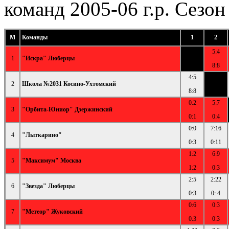
команд 2005-06 г.р. Сезон
М
Команды
1
2
5:4
1
"Искра" Люберцы
8:8
4:5
2
Школа №2031 Косино-Ухтомский
8:8
0:2
5:7
3
"Орбита-Юниор" Дзержинский
0:1
0:4
0:0
7:16
4
"Лыткарино"
0:3
0:11
1:2
6:9
5
"Максимум" Москва
1:2
0:3
2:5
2:22
6
"Звезда" Люберцы
0:3
0: 4
0:6
0:3
7
"Метеор" Жуковский
0:3
0:3