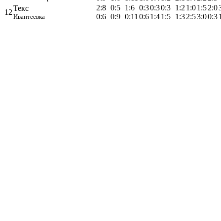
2:8
0:5
1:6
0:3
0:3
0:3
1:2
1:0
1:5
2:0
Текс
12
0:6
0:9
0:11
0:6
1:4
1:5
1:3
2:5
3:0
0:3
Ивантеевка