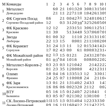
М
Команды
1
2
3
4
5
6
7
8
9
10
6:0
2:1
1:0
1:3
2:0
3:0
8:1
3:1
5:0
Металлист
1
2:1
1:1
2:2
7:1
1:0
1:0
4:2
6:1
3:0
Домодедово
3:1
0:6
2:1
0:0
4:2
3:2
4:0
1:0
6:1
ФК Сергиев Посад
2
*
1:2
0:3
3:1
2:0
3:2
5:2
6:0
5:0
Сергиево-Посадский район
3:0
1:2
1:2
2:3
3:1
5:1
3:0
6:1
1:2
5:1
ФК Красково
3
1:1
3:0
5:1
3:4
4:0
5:3
7:0
6:0
7:0
Красково
0:1
0:0
3:2
1:1
1:0
2:1
3:1
3:1
1:0
Звезда
4
2:2
1:3
1:5
0:0
0:1
2:1
1:1
0:0
2:0
Люберцы
3:1
2:4
1:3
1:1
1:2
0:1
5:3
4:1
4:2
ФК Керамзит
5
1:7
0:2
4:3
0:0
6:1
0:0
0:0
3:2
3:1
Серпухов
1:3
0:2
1:5
0:1
2:1
2:4
3:1
2:0
7:0
ФК Можайский район
6
*
0:1
0:4
1:0
1:6
0:0
8:0
0:2
2:0
Можайский район
0:3
0:3
2:3
0:3
1:2
1:0
4:2
2:1
4:2
2:2
Металлист-Королев-2
7
0:1
2:3
3:5
1:2
0:0
0:0
4:2
1:2
3:1
Королев
1:8
0:4
1:6
1:3
3:5
1:3
1:2
3:3
0:1
Олимп
8
2:4
2:5
0:7
1:1
0:0
0:8
2:4
2:1
1:0
Фрязино
1:3
0:1
2:1
1:3
1:4
0:2
2:4
3:3
1:4
ФК Заря
9
1:6
0:6
0:6
0:0
2:3
2:0
2:1
1:2
0:0
Краснознаменск
0:5
1:6
1:5
0:1
2:4
0:7
2:2
1:0
4:1
ВТУ
10
0:3
0:5
0:7
0:2
1:3
0:2
1:3
0:1
0:0
Балашиха
1:11
1:5
1:3
0:3
1:4
0:4
1:2
2:3
3:3
3:0
СК Лосино-Петровский
11
0:9
1:6
1:11
1:6
0:4
1:2
2:1
1:4
2:2
2:5
Лосино-Петровский