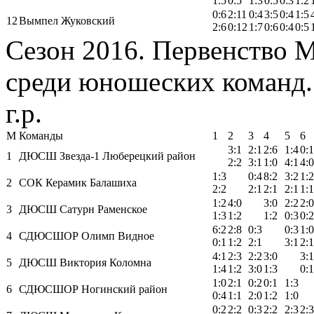
1:5
0:5
1:3
0:5
0:3
1:2
0:6
2:11
0:4
3:5
0:4
1:5
12
Вымпел Жуковский
2:6
0:12
1:7
0:6
0:4
0:5
Сезон 2016. Первенство 
среди юношеских команд.
г.р.
М
Команды
1
2
3
4
5
6
3:1
2:1
2:6
1:4
0:1
1
ДЮСШ Звезда-1 Люберецкий район
2:2
3:1
1:0
4:1
4:0
1:3
0:4
8:2
3:2
1:2
2
СОК Керамик Балашиха
2:2
2:1
2:1
2:1
1:1
1:2
4:0
3:0
2:2
2:0
3
ДЮСШ Сатурн Раменское
1:3
1:2
1:2
0:3
0:2
6:2
2:8
0:3
0:3
1:0
4
СДЮСШОР Олимп Видное
0:1
1:2
2:1
3:1
2:1
4:1
2:3
2:2
3:0
3:1
5
ДЮСШ Виктория Коломна
1:4
1:2
3:0
1:3
0:1
1:0
2:1
0:2
0:1
1:3
6
СДЮСШОР Ногинский район
0:4
1:1
2:0
1:2
1:0
0:2
2:2
0:3
2:2
2:3
2:3