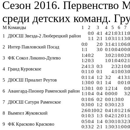
Сезон 2016. Первенство 
среди детских команд. Гру
М
Команды
1
2
3
4
5
6
7
0:0
4:1
4:2
1:0
3:1
1:0
1
ДЮСШ Звезда-2 Люберецкий район
1:1
2:1
1:0
3:1
1:1
3:0
0:0
2:0
3:1
4:1
1:0
6:0
2
Интер Павловский Посад
1:1
3:0
0:1
0:0
4:0
0:0
1:4
0:2
3:0
2:1
0:0
2:0
3
ФК Сокол Ликино-Дулево
1:2
0:3
1:0
1:0
4:0
2:1
2:4
1:3
0:3
2:3
2:1
0:0
4
Гранд Куровское
0:1
1:0
0:1
4:1
0:0
3:0
0:1
1:4
1:2
3:2
4:1
3:1
5
ДЮСШ Приалит Реутов
1:3
0:0
0:1
1:4
0:0
1:0
1:3
0:1
0:0
1:2
1:4
0:0
6
Авангард-Пионер Раменский район
1:1
0:4
0:4
0:0
0:0
3:2
0:1
0:6
0:2
0:0
1:3
0:0
7
ДЮСШ Сатурн Раменское
0:3
0:0
1:2
0:3
0:1
2:3
2:6
0:10
0:2
0:4
1:0
1:2
1:6
8
Вымпел Жуковский
0:1
0:3
1:3
0:4
2:1
2:0
1:1
0:5
0:4
1:4
0:3
0:1
0:3
2:3
9
ФК Красково Красково
0:3
3:2
2:1
1:3
0:3
1:0
0:0