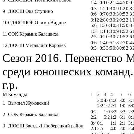
1:4
0:1
0:2
1:4
4:5
0:0
0:3
1:5
1:3
0:9
1:2
0:8
9
ДЮСШ Ока Ступино
0:6
0:7
0:3
3:3
0:5
3:3
3:12
2:8
0:3
0:2
0:2
2:1
10
СДЮСШОР Олимп Видное
5:6
1:3
0:4
0:8
1:5
0:3
1:3
1:1
1:3
0:9
1:5
2:6
11
СОК Керамик Балашиха
2:5
0:2
0:3
0:7
1:5
2:6
0:6
1:4
0:5
1:8
2:7
0:4
12
ДЮСШ Металлист Королев
0:3
0:3
3:5
0:8
0:6
2:3
Сезон 2016. Первенство 
среди юношеских команд.
г.р.
М
Команды
1
2
3
4
5
6
2:0
4:0
4:2
3:0
3:
1
Вымпел Жуковский
2:2
1:2
2:1
1:0
6:
0:2
1:0
3:2
3:3
2:
2
СОК Керамик Балашиха
2:2
5:2
1:2
6:1
0:
0:4
0:1
1:1
2:1
3:
3
ДЮСШ Звезда-1 Люберецкий район
2:1
2:5
4:0
2:0
2: