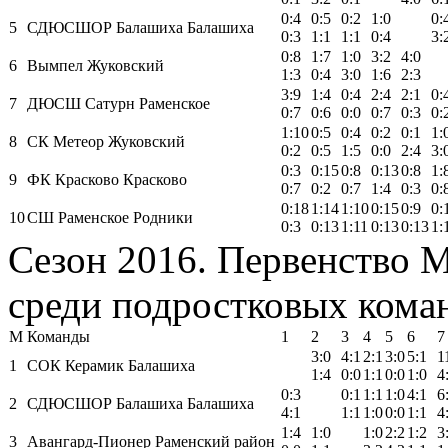
0:4
0:5
0:2
1:0
0:
5
СДЮСШОР Балашиха Балашиха
0:3
1:1
1:1
0:4
3:
0:8
1:7
1:0
3:2
4:0
6
Вымпел Жуковский
1:3
0:4
3:0
1:6
2:3
3:9
1:4
0:4
2:4
2:1
0:
7
ДЮСШ Сатурн Раменское
0:7
0:6
0:0
0:7
0:3
0:
1:10
0:5
0:4
0:2
0:1
1:
8
СК Метеор Жуковский
0:2
0:5
1:5
0:0
2:4
3:
0:3
0:15
0:8
0:13
0:8
1:
9
ФК Красково Красково
0:7
0:2
0:7
1:4
0:3
0:
0:18
1:14
1:10
0:15
0:9
0:
10
СШ Раменское Родники
0:3
0:13
1:11
0:13
0:13
1:
Сезон 2016. Первенство 
среди подростковых команд
М
Команды
1
2
3
4
5
6
7
3:0
4:1
2:1
3:0
5:1
1
1
СОК Керамик Балашиха
1:4
0:0
1:1
0:0
1:0
4
0:3
0:1
1:1
1:0
4:1
6
2
СДЮСШОР Балашиха Балашиха
4:1
1:1
1:0
0:0
1:1
4
1:4
1:0
1:0
2:2
1:2
3
3
Авангард-Пионер Раменский район