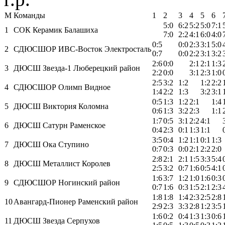
М
Команды
1
2
3
4
5
6
5:0
6:2
5:2
5:0
7:1
1
СОК Керамик Балашиха
7:0
2:2
4:1
6:0
4:0
0:5
0:0
2:3
3:1
5:0
2
СДЮСШОР ИВС-Восток Электросталь
0:7
0:0
2:2
3:1
3:2
2:6
0:0
2:1
2:1
1:3
3
ДЮСШ Звезда-1 Люберецкий район
2:2
0:0
3:1
2:3
1:0
2:5
3:2
1:2
1:2
2:2
4
СДЮСШОР Олимп Видное
1:4
2:2
1:3
3:2
3:1
0:5
1:3
1:2
2:1
1:4
5
ДЮСШ Виктория Коломна
0:6
1:3
3:2
2:3
1:1
1:7
0:5
3:1
2:2
4:1
6
ДЮСШ Сатурн Раменское
0:4
2:3
0:1
1:3
1:1
3:5
0:4
1:2
1:1
0:1
1:3
7
ДЮСШ Ока Ступино
0:7
0:3
0:0
2:1
2:2
2:0
2:8
2:1
2:1
1:5
3:3
5:4
8
ДЮСШ Металлист Королев
2:5
3:2
0:7
1:6
0:5
4:1
1:6
3:7
1:2
1:0
1:6
0:3
9
СДЮСШОР Ногинский район
0:7
1:6
0:3
1:5
2:1
2:3
1:8
1:8
1:4
2:3
2:5
2:8
10
Авангард-Пионер Раменский район
2:9
2:3
3:3
2:8
1:2
3:5
1:6
0:2
0:4
1:3
1:3
0:6
11
ДЮСШ Звезда Серпухов