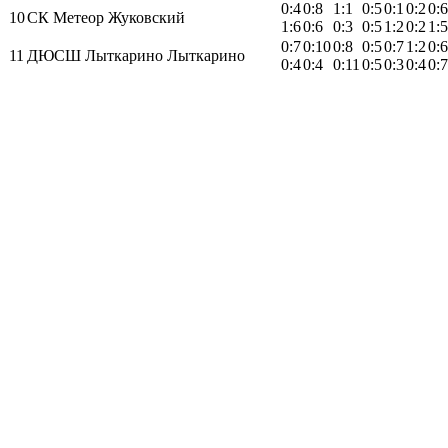
0:4
0:8
1:1
0:5
0:1
0:2
0:6
10
СК Метеор Жуковский
1:6
0:6
0:3
0:5
1:2
0:2
1:5
0:7
0:10
0:8
0:5
0:7
1:2
0:6
11
ДЮСШ Лыткарино Лыткарино
0:4
0:4
0:11
0:5
0:3
0:4
0:7