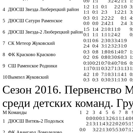
0:0
1:1
3:2
4:2
1:1
1
1:2
1:1
0:1
2:2
1:0
3
4
ДЮСШ Звезда Люберецкий район
1:1
0:1
2:3
1:2
2:1
3
0:3
0:1
2:2
2:2
0:1
4
5
ДЮСШ Сатурн Раменское
0:0
0:0
2:4
2:1
2:4
3
1:5
1:4
2:1
0:1
1:0
9
6
ДЮСШ Звезда-2 Люберецкий район
0:1
1:1
1:1
1:2
4:2
0
0:11
0:6
2:3
0:3
3:4
1:9
7
СК Метеор Жуковский
2:4
0:4
3:1
2:3
2:3
1:0
0:3
0:8
1:8
0:6
1:4
0:7
1
8
ФК Красково Красково
0:2
0:6
0:8
0:3
0:6
0:3
1
0:10
0:21
0:7
0:4
0:7
0:6
0
9
СШ Раменское Родники
1:17
0:11
0:3
2:7
1:3
1:13
1
4:2
1:0
7:1
0:3
1:1
4:1
0
10
Вымпел Жуковский
0:3
0:3
0:3
0:3
1:1
3:0
0
Сезон 2016. Первенство 
среди детских команд. Гру
М
Команды
1
2
3
4
5
6
7
8
0:0
0:0
0:1
3:2
6:1
1:1
4:0
1
ДЮСШ Витязь-2 Подольск
2:1
3:1
1:4
3:2
2:0
2:0
5:1
0:0
3:2
2:1
3:0
5:5
3:0
7:1
2
ФК Авангард Домодедово