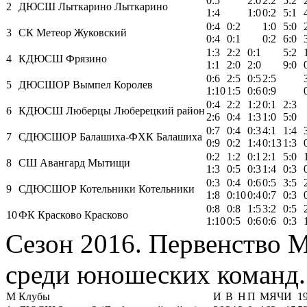
0:5
2:0
2:2
5:2
2
ДЮСШ Лыткарино Лыткарино
1:4
1:0
0:2
5:1
0:4
0:2
1:0
5:0
3
СК Метеор Жуковский
0:4
0:1
0:2
6:0
1:3
2:2
0:1
5:2
4
КДЮСШ Фрязино
1:1
2:0
2:0
9:0
0:6
2:5
0:5
2:5
5
ДЮСШОР Вымпел Королев
1:10
1:5
0:6
0:9
0:4
2:2
1:2
0:1
2:3
6
КДЮСШ Люберцы Люберецкий район
2:6
0:4
1:3
1:0
5:0
0:7
0:4
0:3
4:1
1:4
7
СДЮСШОР Балашиха-ФХК Балашиха
0:9
0:2
1:4
0:13
1:3
0:2
1:2
0:1
2:1
5:0
8
СШ Авангард Мытищи
1:3
0:5
0:3
1:4
0:3
0:3
0:4
0:6
0:5
3:5
9
СДЮСШОР Котельники Котельники
1:8
0:10
0:4
0:7
0:3
0:8
0:8
1:5
3:2
0:5
10
ФК Красково Красково
1:10
0:5
0:6
0:6
0:3
Сезон 2016. Первенство 
среди юношеских команд.
М
Клубы
И
В
Н
П
МЯЧИ
19