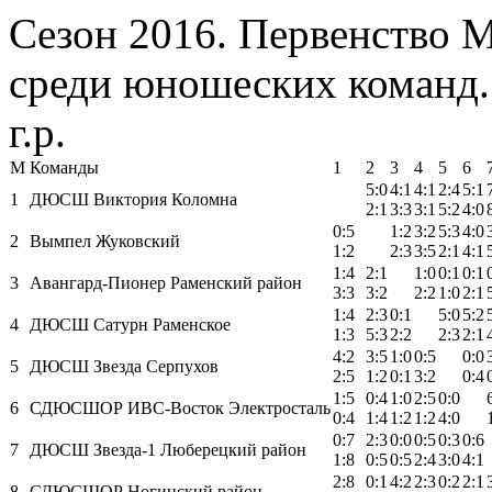
Сезон 2016. Первенство 
среди юношеских команд.
г.р.
М
Команды
1
2
3
4
5
6
5:0
4:1
4:1
2:4
5:1
1
ДЮСШ Виктория Коломна
2:1
3:3
3:1
5:2
4:0
0:5
1:2
3:2
5:3
4:0
2
Вымпел Жуковский
1:2
2:3
3:5
2:1
4:1
1:4
2:1
1:0
0:1
0:1
3
Авангард-Пионер Раменский район
3:3
3:2
2:2
1:0
2:1
1:4
2:3
0:1
5:0
5:2
4
ДЮСШ Сатурн Раменское
1:3
5:3
2:2
2:3
2:1
4:2
3:5
1:0
0:5
0:0
5
ДЮСШ Звезда Серпухов
2:5
1:2
0:1
3:2
0:4
1:5
0:4
1:0
2:5
0:0
6
СДЮСШОР ИВС-Восток Электросталь
0:4
1:4
1:2
1:2
4:0
0:7
2:3
0:0
0:5
0:3
0:6
7
ДЮСШ Звезда-1 Люберецкий район
1:8
0:5
0:5
2:4
3:0
4:1
2:8
0:1
4:2
2:3
0:2
2:1
8
СДЮСШОР Ногинский район