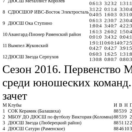
7
ДЮСШ Металлист Королев
0:6
1:3
3:2
3:2
1:3
1:1
3:1
2:2
0:1
1:4
3:3
0:4
8
СДЮСШОР ИВС-Восток Электросталь
0:4
0:5
1:6
0:3
0:3
1:0
0:6
1:3
2:3
0:7
2:3
0:4
9
ДЮСШ Ока Ступино
1:8
0:4
3:4
0:7
4:2
2:3
1:6
1:3
2:6
0:2
1:5
0:4
10
Авангард-Пионер Раменский район
0:0
1:0
3:4
3:2
0:0
4:1
1:9
1:11
0:6
0:14
0:7
2:5
11
Вымпел Жуковский
0:4
2:7
0:4
2:7
3:9
1:5
0:6
0:3
1:6
2:5
1:3
1:8
12
ДЮСШ Звезда Серпухов
1:3
0:8
0:8
0:7
0:8
0:3
Сезон 2016. Первенство 
среди юношеских команд.
зачет
М
Клубы
И
В
Н
1
СОК Керамик (Балашиха)
88
53
9
2
2
МБОУ ДО ДЮСШ по футболу Виктория (Коломна)
88
53
9
2
3
ДЮСШ Звезда (Люберецкий район)
88
51
12
2
4
ДЮСШ Сатурн (Раменское)
88
46
10
3