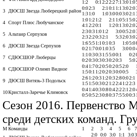
1:2
0:1
2:2
2:2
7:1
3:0
1:0
0:0
2:3
2:1
0:1
1:1
3:0
2:0
3
ДЮСШ Звезда Люберецкий район
1:3
1:0
1:0
3:0
0:0
3:0
2:1
1:0
1:2
1:2
2:1
1:0
5:1
5:0
4
Спорт Плюс Любучанское
4:1
2:2
0:1
1:2
0:1
3:0
2:0
2:3
0:3
1:0
1:2
3:0
0:5
2:0
5
Альтаир Серпухов
2:3
2:2
0:3
2:1
5:3
2:0
3:0
1:6
5:5
1:1
0:1
0:3
1:0
5:0
6
ДЮСШ Звезда Серпухов
0:2
1:7
0:0
1:0
3:5
3:0
0:0
1:1
0:3
0:3
1:5
5:0
0:1
0:2
7
СДЮСШОР Люберцы
0:2
0:3
0:3
0:3
0:2
0:3
5:0
0:4
1:7
0:2
0:5
0:2
0:5
2:0
8
СДЮСШОР Олимп Видное
1:5
0:1
1:2
0:2
0:3
0:0
0:5
2:6
1:2
0:3
1:2
0:3
2:8
0:0
2:1
9
ДЮСШ Витязь-3 Подольск
1:5
1:5
0:3
0:2
1:2
2:4
1:2
2:3
0:4
1:4
0:3
0:8
0:4
2:2
2:1
2:0
10
Кристалл-Заречье Климовск
0:5
0:5
2:3
0:8
0:3
7:5
5:0
0:3
Сезон 2016. Первенство 
среди детских команд. Гру
М
Команды
1
2
3
4
5
6
7
2:0
0:0
3:0
1:1
3:0
3