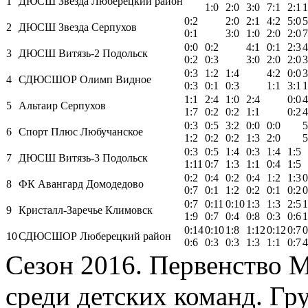
1
ДЮСШ Звезда Люберецкий район
1:0
2:0
3:0
7:1
2:1
1
0:2
2:0
2:1
4:2
5:0
5
2
ДЮСШ Звезда Серпухов
0:1
3:0
1:0
2:0
2:0
7
0:0
0:2
4:1
0:1
2:3
4
3
ДЮСШ Витязь-2 Подольск
0:2
0:3
3:0
2:0
2:0
3
0:3
1:2
1:4
4:2
0:0
3
4
СДЮСШОР Олимп Видное
0:3
0:1
0:3
1:1
3:1
1
1:1
2:4
1:0
2:4
0:0
4
5
Альтаир Серпухов
1:7
0:2
0:2
1:1
0:2
4
0:3
0:5
3:2
0:0
0:0
5
6
Спорт Плюс Любучанское
1:2
0:2
0:2
1:3
2:0
5
0:3
0:5
1:4
0:3
1:4
1:5
7
ДЮСШ Витязь-3 Подольск
1:11
0:7
1:3
1:1
0:4
1:5
0:2
0:4
0:2
0:4
1:2
1:3
0
8
ФК Авангард Домодедово
0:7
0:1
1:2
0:2
0:1
0:2
0
0:7
0:11
0:10
1:3
1:3
2:5
1
9
Кристалл-Заречье Климовск
1:9
0:7
0:4
0:8
0:3
0:6
1
0:14
0:10
1:8
1:12
0:12
0:7
0
10
СДЮСШОР Люберецкий район
0:6
0:3
0:3
1:3
1:1
0:7
4
Сезон 2016. Первенство 
среди детских команд. Гру