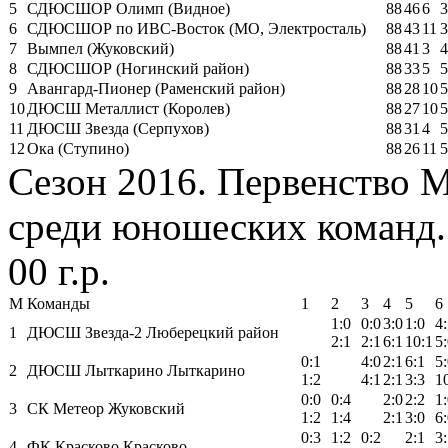
5
СДЮСШОР Олимп (Видное)
88
46
6
3
6
СДЮСШОР по ИВС-Восток (МО, Электросталь)
88
43
11
3
7
Вымпел (Жуковский)
88
41
3
4
8
СДЮСШОР (Ногинский район)
88
33
5
5
9
Авангард-Пионер (Раменский район)
88
28
10
5
10
ДЮСШ Металлист (Королев)
88
27
10
5
11
ДЮСШ Звезда (Серпухов)
88
31
4
5
12
Ока (Ступино)
88
26
11
5
Сезон 2016. Первенство 
среди юношеских команд. 
00 г.р.
М
Команды
1
2
3
4
5
6
1:0
0:0
3:0
1:0
4
1
ДЮСШ Звезда-2 Люберецкий район
2:1
2:1
6:1
10:1
5
0:1
4:0
2:1
6:1
5
2
ДЮСШ Лыткарино Лыткарино
1:2
4:1
2:1
3:3
1
0:0
0:4
2:0
2:2
1
3
СК Метеор Жуковский
1:2
1:4
2:1
3:0
6
0:3
1:2
0:2
2:1
3
4
ФК Красково Красково