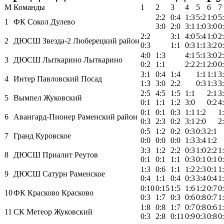
М
Команды
1
2
3
4
5
6
7
2:2
0:4
1:3
5:2
1:0
5
1
ФК Сокол Дулево
3:0
2:0
3:1
1:0
3:0
0
2:2
3:1
4:0
5:4
1:0
2
2
ДЮСШ Звезда-2 Люберецкий район
0:3
1:1
0:3
1:1
3:2
0
4:0
1:3
4:1
5:1
3:0
2
3
ДЮСШ Лыткарино Лыткарино
0:2
1:1
2:2
2:1
2:0
0
3:1
0:4
1:4
1:1
1:1
3
4
Интер Павловский Посад
1:3
3:0
2:2
0:3
1:3
3
2:5
4:5
1:5
1:1
2:1
3
5
Вымпел Жуковский
0:1
1:1
1:2
3:0
0:2
4
0:1
0:1
0:3
1:1
1:2
1
6
Авангард-Пионер Раменский район
0:3
2:3
0:2
3:1
2:0
2
0:5
1:2
0:2
0:3
0:3
2:1
7
Гранд Куровское
0:0
0:0
0:0
1:3
3:4
1:2
3:3
1:2
2:2
0:3
1:0
2:2
1
8
ДЮСШ Приалит Реутов
0:1
0:1
1:1
0:3
0:1
0:1
0
1:3
0:6
1:1
1:2
2:3
0:1
1
9
ДЮСШ Сатурн Раменское
0:4
1:1
0:4
0:3
3:4
0:4
1
0:10
0:15
1:5
1:6
1:2
0:7
0
10
ФК Красково Красково
0:3
1:7
0:3
0:6
0:8
0:7
1
1:8
0:8
1:7
0:7
0:8
0:6
1
11
СК Метеор Жуковский
0:3
2:8
0:11
0:9
0:3
0:8
0