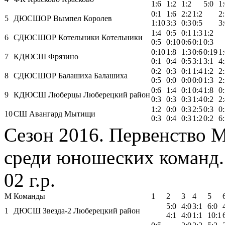
1:6
1:2
1:2
5:0
1
0:1
1:6
2:2
1:2
2
5
ДЮСШОР Вымпел Королев
1:10
3:3
0:3
0:5
3
1:4
0:5
0:1
1:3
1:2
6
СДЮСШОР Котельники Котельники
0:5
0:10
0:6
0:1
0:3
0:10
1:8
1:3
0:6
0:19
1
7
КДЮСШ Фрязино
0:1
0:4
0:5
3:1
3:1
4
0:2
0:3
0:1
1:4
1:2
2
8
СДЮСШОР Балашиха Балашиха
0:5
0:0
0:0
0:0
1:3
2
0:6
1:4
0:1
0:4
1:8
0
9
КДЮСШ Люберцы Люберецкий район
0:3
0:3
0:3
1:4
0:2
2
1:2
0:0
0:3
2:5
0:3
0
10
СШ Авангард Мытищи
0:3
0:4
0:3
1:2
0:2
6
Сезон 2016. Первенство 
среди юношеских команд. 
02 г.р.
М
Команды
1
2
3
4
5
5:0
4:0
3:1
6:0
1
ДЮСШ Звезда-2 Люберецкий район
4:1
4:0
1:1
10:1