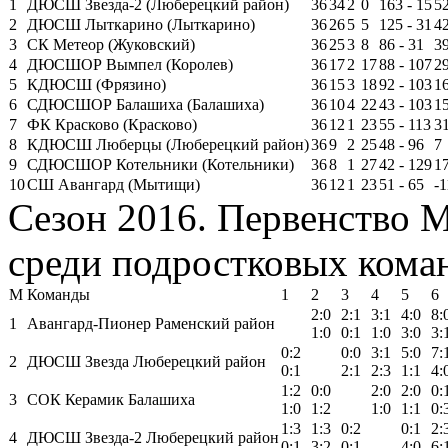
1
ДЮСШ Звезда-2 (Люберецкий район)
36
34
2
0
163 - 15
5
2
ДЮСШ Лыткарино (Лыткарино)
36
26
5
5
125 - 31
4
3
СК Метеор (Жуковский)
36
25
3
8
86 - 31
3
4
ДЮСШОР Вымпел (Королев)
36
17
2
17
88 - 107
2
5
КДЮСШ (Фрязино)
36
15
3
18
92 - 103
1
6
СДЮСШОР Балашиха (Балашиха)
36
10
4
22
43 - 103
1
7
ФК Красково (Красково)
36
12
1
23
55 - 113
3
8
КДЮСШ Люберцы (Люберецкий район)
36
9
2
25
48 - 96
7
9
СДЮСШОР Котельники (Котельники)
36
8
1
27
42 - 129
1
10
СШ Авангард (Мытищи)
36
12
1
23
51 - 65
-1
Сезон 2016. Первенство 
среди подростковых команд
М
Команды
1
2
3
4
5
6
2:0
2:1
3:1
4:0
8:
1
Авангард-Пионер Раменский район
1:0
0:1
1:0
3:0
3:
0:2
0:0
3:1
5:0
7:
2
ДЮСШ Звезда Люберецкий район
0:1
2:1
2:3
1:1
4:
1:2
0:0
2:0
2:0
0:
3
СОК Керамик Балашиха
1:0
1:2
1:0
1:1
0:
1:3
1:3
0:2
0:1
2:
4
ДЮСШ Звезда-2 Люберецкий район
0:1
3:2
0:1
4:0
6: