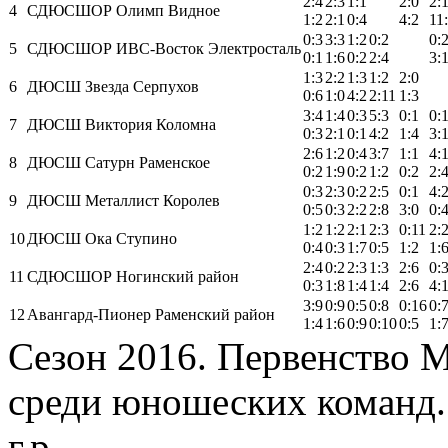
2:4
2:3
1:1
2:0
2:
4
СДЮСШОР Олимп Видное
1:2
2:1
0:4
4:2
11
0:3
3:3
1:2
0:2
0:
5
СДЮСШОР ИВС-Восток Электросталь
0:1
1:6
0:2
2:4
3:
1:3
2:2
1:3
1:2
2:0
6
ДЮСШ Звезда Серпухов
0:6
1:0
4:2
2:11
1:3
3:4
1:4
0:3
5:3
0:1
0:
7
ДЮСШ Виктория Коломна
0:3
2:1
0:1
4:2
1:4
3:
2:6
1:2
0:4
3:7
1:1
4:
8
ДЮСШ Сатурн Раменское
0:2
1:9
0:2
1:2
0:2
2:
0:3
2:3
0:2
2:5
0:1
4:
9
ДЮСШ Металлист Королев
0:5
0:3
2:2
2:8
3:0
0:
1:2
1:2
2:1
2:3
0:11
2:
10
ДЮСШ Ока Ступино
0:4
0:3
1:7
0:5
1:2
1:
2:4
0:2
2:3
1:3
2:6
0:
11
СДЮСШОР Ногинский район
0:3
1:8
1:4
1:4
2:6
4:
3:9
0:9
0:5
0:8
0:16
0:
12
Авангард-Пионер Раменский район
1:4
1:6
0:9
0:10
0:5
1:
Сезон 2016. Первенство 
среди юношеских команд.
г.р.