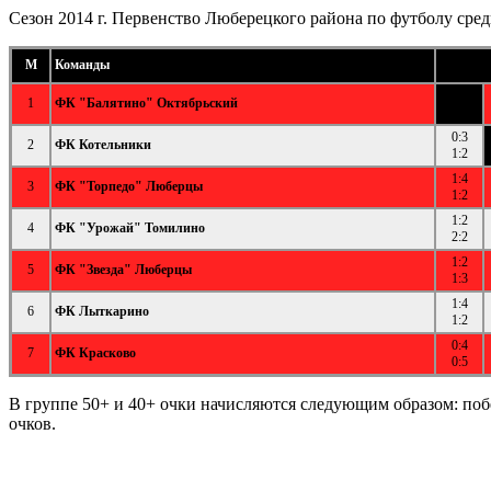
Сезон 2014 г. Первенство Люберецкого района по футболу сред
М
Команды
1
ФК "Балятино" Октябрьский
0:3
2
ФК Котельники
1:2
1:4
3
ФК "Торпедо" Люберцы
1:2
1:2
4
ФК "Урожай" Томилино
2:2
1:2
5
ФК "Звезда" Люберцы
1:3
1:4
6
ФК Лыткарино
1:2
0:4
7
ФК Красково
0:5
В группе 50+ и 40+ очки начисляются следующим образом: побед
очков.