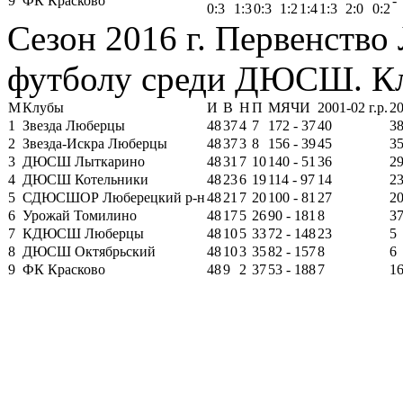
9
ФК Красково
-
0:3
1:3
0:3
1:2
1:4
1:3
2:0
0:2
Сезон 2016 г. Первенство
футболу среди ДЮСШ. Кл
М
Клубы
И
В
Н
П
МЯЧИ
2001-02 г.р.
20
1
Звезда Люберцы
48
37
4
7
172 - 37
40
3
2
Звезда-Искра Люберцы
48
37
3
8
156 - 39
45
3
3
ДЮСШ Лыткарино
48
31
7
10
140 - 51
36
2
4
ДЮСШ Котельники
48
23
6
19
114 - 97
14
2
5
СДЮСШОР Люберецкий р-н
48
21
7
20
100 - 81
27
2
6
Урожай Томилино
48
17
5
26
90 - 181
8
3
7
КДЮСШ Люберцы
48
10
5
33
72 - 148
23
5
8
ДЮСШ Октябрьский
48
10
3
35
82 - 157
8
6
9
ФК Красково
48
9
2
37
53 - 188
7
1