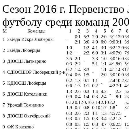
Сезон 2016 г. Первенство
футболу среди команд 2001
М
Команды
1
2
3
4
5
6
7
8
0:1
5:3
2:0
2:0
3:1
12:0
3:
1
Звезда-Искра Люберцы
-
2:1
3:0
4:0
6:0
9:0
9:1
3:
1:0
1:2
4:1
3:1
6:2
12:0
6:
2
Звезда Люберцы
-
1:2
2:2
6:0
3:1
4:0
7:0
7:
3:5
2:1
3:3
1:0
3:0
16:0
3:
3
ДЮСШ Лыткарино
-
0:3
2:2
5:1
1:1
4:1
8:0
5:
0:2
1:4
3:3
1:1
4:1
14:3
1:
4
СДЮСШОР Люберецкий р-н
-
0:4
0:6
1:5
2:0
3:0
10:0
3:
0:2
1:3
0:1
1:1
2:4
10:2
3:
5
КДЮСШ Люберцы
-
0:6
1:3
1:1
0:2
4:2
7:1
4:
1:3
2:6
0:3
1:4
4:2
2:2
5:
6
ДЮСШ Котельники
-
0:9
0:4
1:4
0:3
2:4
8:1
2:
0:12
0:12
0:16
3:14
2:10
2:2
5:
7
Урожай Томилино
-
1:9
0:7
0:8
0:10
1:7
1:8
3:
0:3
2:6
2:3
1:1
1:3
4:5
7:5
8
ДЮСШ Октябрьский
-
0:3
0:7
1:5
0:3
3:4
2:2
1:3
0:8
0:8
1:5
0:3
4:7
0:6
2:5
1:
9
ФК Красково