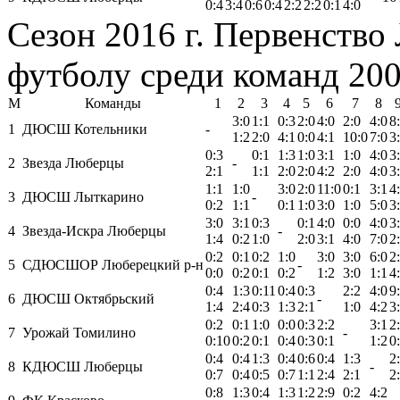
0:4
3:4
0:6
0:4
2:2
2:2
0:1
4:0
Сезон 2016 г. Первенство
футболу среди команд 200
М
Команды
1
2
3
4
5
6
7
8
3:0
1:1
0:3
2:0
4:0
2:0
4:0
8
1
ДЮСШ Котельники
-
1:2
2:0
4:1
0:0
4:1
10:0
7:0
3
0:3
0:1
1:3
1:0
3:1
1:0
4:0
3
2
Звезда Люберцы
-
2:1
1:1
2:0
2:0
4:2
2:0
4:0
3
1:1
1:0
3:0
2:0
11:0
0:1
3:1
4
3
ДЮСШ Лыткарино
-
0:2
1:1
0:1
1:0
3:0
1:0
5:0
3
3:0
3:1
0:3
0:1
4:0
0:0
4:0
3
4
Звезда-Искра Люберцы
-
1:4
0:2
1:0
2:0
3:1
4:0
7:0
2
0:2
0:1
0:2
1:0
3:0
3:0
6:0
2
5
СДЮСШОР Люберецкий р-н
-
0:0
0:2
0:1
0:2
1:2
3:0
1:1
4
0:4
1:3
0:11
0:4
0:3
2:2
4:0
9
6
ДЮСШ Октябрьский
-
1:4
2:4
0:3
1:3
2:1
1:0
4:2
3
0:2
0:1
1:0
0:0
0:3
2:2
3:1
2
7
Урожай Томилино
-
0:10
0:2
0:1
0:4
0:3
0:1
1:2
0
0:4
0:4
1:3
0:4
0:6
0:4
1:3
2
8
КДЮСШ Люберцы
-
0:7
0:4
0:5
0:7
1:1
2:4
2:1
2
0:8
1:3
0:4
1:3
1:2
2:9
0:2
4:2