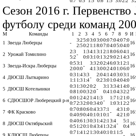
0:7
0:5
1:5
0:6
1:5
3:0
2:2
3:
Сезон 2016 г. Первенство
футболу среди команд 2003
М
Команды
1
2
3
4
5
6
7
8
9
И
3:2
5:0
3:0
3:0
0:0
7:0
4:0
7:0
1
Звезда Люберцы
-
16
2:5
0:2
1:1
8:0
7:0
4:0
5:0
4:0
2:3
1:3
4:1
3:1
2:1
8:0
6:0
4:1
2
Урожай Томилино
-
16
5:2
0:0
3:1
0:1
3:2
9:0
2:1
4:3
0:5
3:1
3:3
2:0
2:4
6:0
3:1
2:1
3
Звезда-Искра Люберцы
-
16
2:0
0:0
4:1
3:0
0:2
4:0
1:0
6:0
0:3
1:4
3:3
2:0
4:1
4:0
3:0
3:1
4
ДЮСШ Лыткарино
-
16
1:1
1:3
1:4
0:2
3:0
1:0
4:0
4:0
0:3
1:3
0:2
0:2
3:1
3:3
4:1
4:0
5
ДЮСШ Котельники
-
16
0:8
1:0
0:3
2:0
0:4
1:0
4:3
2:2
0:0
1:2
4:2
1:4
1:3
1:7
1:2
1:0
6
СДЮСШОР Люберецкий р-н
-
16
0:7
2:3
2:0
0:3
4:0
1:0
3:1
2:2
0:7
0:8
0:6
0:4
3:3
7:1
4:3
1:0
7
ФК Красково
-
16
0:4
0:9
0:4
0:1
0:1
0:1
4:2
1:0
0:4
0:6
1:3
0:3
1:4
2:1
3:4
5:1
8
ДЮСШ Октябрьский
-
16
0:5
1:2
0:1
0:4
3:4
1:3
2:4
0:4
0:7
1:4
1:2
1:3
0:4
0:1
0:1
1:5
9
КДЮСШ Люберцы
-
16