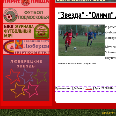
"Звезда" - "Олимп
В розыг
футболь
лыткари
Матч за
"Олимпу
отсутств
также сказалась на результате.
Просмотров:
| Добавил:
Гость
| Дата:
24.08.2014
2006-2026