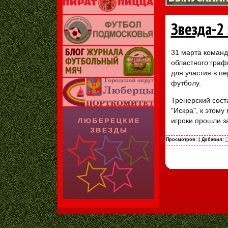
Звезда-2 
31 марта команд
областного граф
для участия в п
футболу.
Тренерский сост
"Искра", к этому
игроки прошли з
Просмотров:
| Добавил:
Г