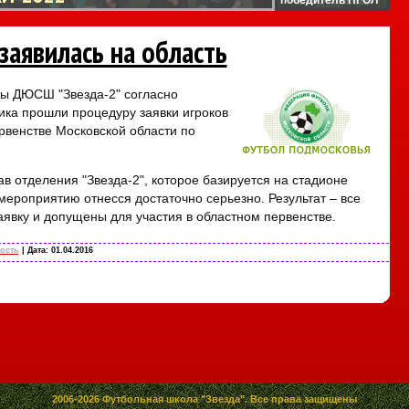
заявилась на область
ы ДЮСШ "Звезда-2" согласно
ика прошли процедуру заявки игроков
ервенстве Московской области по
ав отделения "Звезда-2", которое базируется на стадионе
 мероприятию отнесся достаточно серьезно. Результат – все
аявку и допущены для участия в областном первенстве.
ость
| Дата:
01.04.2016
2006-2026 Футбольная школа "Звезда". Все права защищены