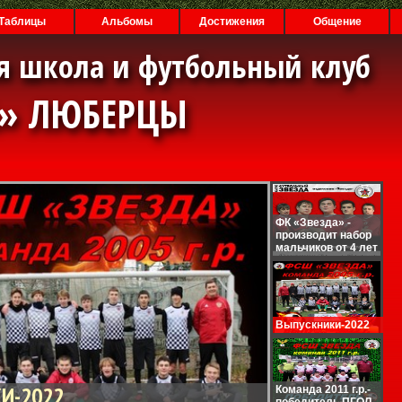
Таблицы
Альбомы
Достижения
Общение
я школа и футбольный клуб
А» ЛЮБЕРЦЫ
ФК «Звезда» -
производит набор
мальчиков от 4 лет
Выпускники-2022
И-2022
Команда 2011 г.р.-
победитель ПГОЛ