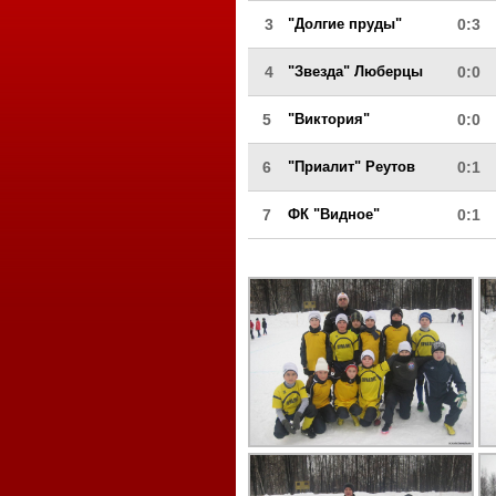
3
"Долгие пруды"
0:3
4
"Звезда" Люберцы
0:0
5
"Виктория"
0:0
6
"Приалит" Реутов
0:1
7
ФК "Видное"
0:1