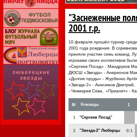
"Заснеженные поля
2001 г.р.
10 февраля прошёл турнир сред
2001 года рождения. В соревнов
приняли участие семь команд. Л
игроками своих коллективов были
«Сергиев Посад» - Мандруков Ма
ДЮСШ «Звезда» - Анерионов Мак
«Долгие пруды» - Журбенко Ар
«Звезда-2» - Анисимов Дмитрий,
- Чекмарев Сева, «Приалит» - Ка
М
Команды
1
1
"Сергиев Посад"
2
"Звезда-2" Люберцы
0:1