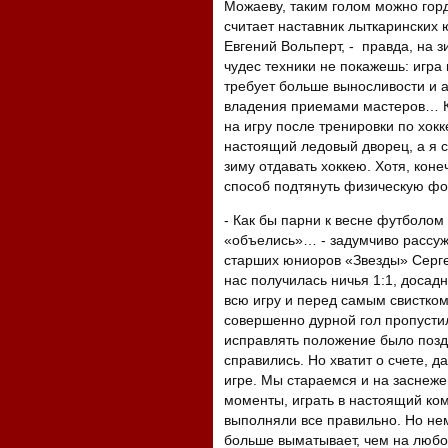
Можаеву, таким голом можно горд
считает наставник лыткаринских
Евгений Вольперт, - правда, на 
чудес техники не покажешь: игра 
требует больше выносливости и а
владения приемами мастеров… Кст
на игру после тренировки по хокк
настоящий ледовый дворец, а я с
зиму отдавать хоккею. Хотя, кон
способ подтянуть физическую фо
- Как бы парни к весне футболом
«объелись»… - задумчиво рассуж
старших юниоров «Звезды» Сергей
нас получилась ничья 1:1, досадн
всю игру и перед самым свистком,
совершенно дурной гол пропусти
исправлять положение было позд
справились. Но хватит о счете, д
игре. Мы стараемся и на заснеже
моменты, играть в настоящий ко
выполняли все правильно. Но нем
больше выматывает, чем на любом