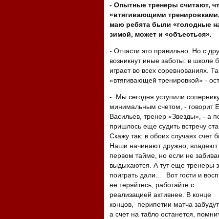
- Опытные тренеры считают, чт
«втягивающими тренировками,
маю ребята были «голодные на
зимой, может и «объесться».
-
Отчасти это правильно. Но с др
возникнут иные заботы: в школе 
играет во всех соревнованиях. Так
«втягивающей тренировкой» - ост
- Мы сегодня уступили сопернику
минимальным счетом, - говорит 
Васильев, тренер «Звезды», - а 
пришлось еще судить встречу ст
Скажу так: в обоих случаях счет б
Наши начинают дружно, владеют 
первом тайме, но если не забива
выдыхаются. А тут еще тренеры 
поиграть дали… Вот гости и вос
не теряйтесь, работайте
с
реализацией активнее. В конце
концов, перипетии матча забудут
а счет на табло останется, помни