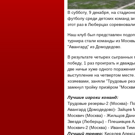
В субботу, 9 декабря, на стадион
футболу среди детских команд зи
этот раз в Люберцах соревновали
Наш клуб был представлен подоп
турнира стали команды из Москвы
"Авангард" из Домодедово.
В результате четырех сыгранных
победу, 1 раз проиграть и дважды
две ничьи хуже одного поражения
выступление на четвертом месте.
хозяевами, заняли "Трудовые рез
замкнул тройку призёром "Москви
Лучшие игроки команд:
Трудовые резервы-2 (Москва)- П
Авангард (Домодедово)- Зайцев 
Москвич (Москва) - Жильцов Дан
Звезда (Люберцы) - Плешивцев А
Москвич-2 (Москва) - Иванов Ти
Лучший тренер:
Киселев Алекс