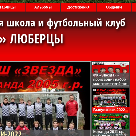
Таблицы
Альбомы
Достижения
Общение
я школа и футбольный клуб
А» ЛЮБЕРЦЫ
ФК «Звезда» -
производит набор
мальчиков от 4 лет
Выпускники-2022
И-2022
Команда 2011 г.р.-
победитель ПГОЛ