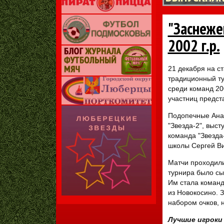
"Заснеже
2002 г.р.
21 декабря на с
традиционный ту
среди команд 200
участниц предст
Подопечные Анат
"Звезда-2", выст
команда "Звезда
школы Сергей Ви
Матчи проходили
турнира было сы
Им стала команд
из Новокосино. З
набором очков, 
Лучшие игроки