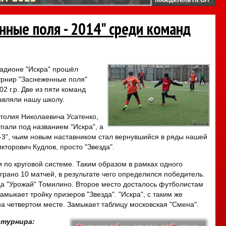
нные поля - 2014" среди команд
тадионе "Искра" прошёл
рнир "Заснеженные поля"
2 г.р. Две из пяти команд
авляли нашу школу.
олия Николаевича Усатенко,
упали под названием "Искра", а
-3", чьим новым наставником стал вернувшийся в ряды нашей
кторович Кудлов, просто "Звезда".
 по круговой системе. Таким образом в рамках одного
грано 10 матчей, в результате чего определился победитель.
а "Урожай" Томилино. Второе место досталось футболистам
амыкает тройку призеров "Звезда". "Искра", с таким же
на четвертом месте. Замыкает таблицу московская "Смена".
 турнира: