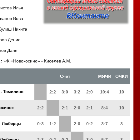
тистов Илья
ванов Вова
Кулиш Никита
ров Денис
нов Даня
р:
ФК «Новокосино» - Киселев А.М.
Счет
МЯЧИ
ОЧКИ
п. Томилино
2:2
3:0
3:2
2:0
10:4
10
осино»
2:2
2:1
2:0
2:1
8:4
10
г. Люберцы
0:3
1:2
2:0
0:2
3:7
3
. Люберцы
2:3
0:2
0:2
3:0
5:7
3