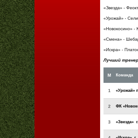
«Звезда» - Феок
«Урожай» - Сели
«Новокосино» - 
«Смена» - Шеба
«Искра» - Плато
Лучший трене
М
Команда
1
«Урожай» 
2
ФК «Новок
3
«Звезда» 
4
«Искра» г