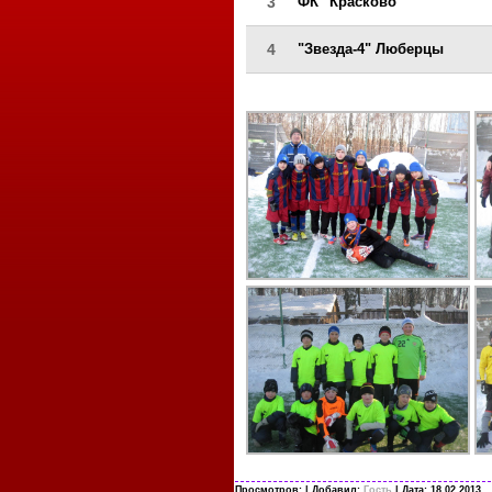
3
ФК "Красково"
4
"Звезда-4" Люберцы
Просмотров:
| Добавил:
Гость
| Дата:
18.02.2013