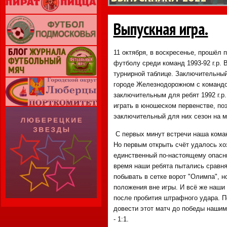
Выпускная игра.
11 октября, в воскресенье, прошёл 
футболу среди команд 1993-92 г.р. 
турнирной таблице. Заключительный
городе Железнодорожном с командо
заключительным для ребят 1992 г.р.
играть в юношеском первенстве, по
эаключительный для них сезон на м
С первых минут встречи наша коман
Но первым открыть счёт удалось хо
единственный по-настоящему опасны
время наши ребята пытались сравня
побывать в сетке ворот "Олимпа", но
положения вне игры. И всё же наши 
после пробития штрафного удара. По
довести этот матч до победы нашим
- 1:1.