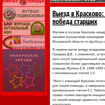
Выезд в Красково
победа старших
Матчем в поселке Красково меж
нашими юношескими командами «
Московской области по футболу 
В первом матче между младшими 
Грищева Д.В., к сожалению, усту
матч носил принципиальный харак
сожалению более удачливыми ока
команда Жулина Е.В. 1998-1999 г
с минимальным счетом 1:0.
"Матч с командой Красково полу
для нашей команды, и завершил
минимальным счетом 0:1. Ребята 
правах хозяев завладели инициат
но нашей команде удавалось лов
контратаках.