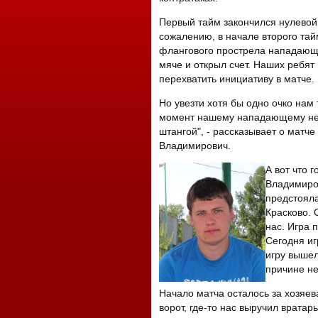
Первый тайм закончился нулевой 
сожалению, в начале второго та
флангового прострела нападающ
мяче и открыл счет. Наших ребят
перехватить инициативу в матче.
Но увезти хотя бы одно очко нам
момент нашему нападающему не 
штангой", - рассказывает о матч
Владимирович.
А вот что 
Владимиров
предстояла
Красково. 
нас. Игра 
Сегодня иг
игру выше
причине не
Начало матча осталось за хозяе
ворот, где-то нас выручил врата