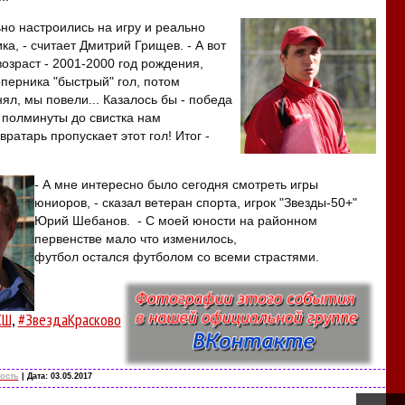
ьно настроились на игру и реально
а, - считает Дмитрий Грищев. - А вот
озраст - 2001-2000 год рождения,
оперника "быстрый" гол, потом
ял, мы повели... Казалось бы - победа
а полминуты до свистка нам
вратарь пропускает этот гол! Итог -
- А мне интересно было сегодня смотреть игры
юниоров, - сказал ветеран спорта, игрок "Звезды-50+"
Юрий Шебанов. - С моей юности на районном
первенстве мало что изменилось,
футбол остался футболом со всеми страстями.
СШ
,
#ЗвездаКрасково
ость
| Дата:
03.05.2017