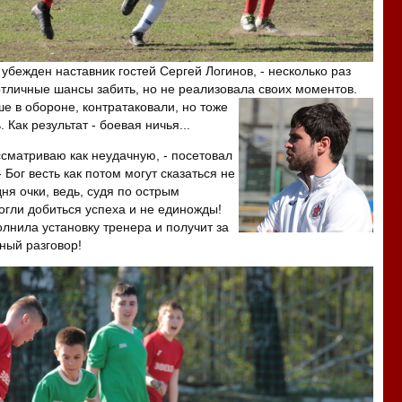
- убежден наставник гостей Сергей Логинов, - несколько раз
отличные шансы забить, но не реализовала своих моментов.
е в обороне, контратаковали, но
тоже
 Как результат - боевая ничья...
ассматриваю как неудачную, - посетовал
 Бог весть как потом могут сказаться не
ня очки, ведь, судя по острым
гли добиться успеха и не единожды!
лнила установку тренера и получит за
ный разговор!