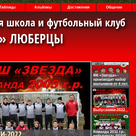
Таблицы
Альбомы
Достижения
Общение
я школа и футбольный клуб
А» ЛЮБЕРЦЫ
ФК «Звезда» -
производит набор
мальчиков от 4 лет
Выпускники-2022
И-2022
Команда 2011 г.р.-
победитель ПГОЛ