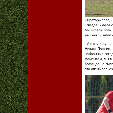
- Вратарь спас, 
"Звезда" имела 
Мы играли больш
не смогли забить.
- А я эту игру р
Никита Пашкин, -
набранные сегод
моментам, мы мо
Команда не выпо
это очень серьез