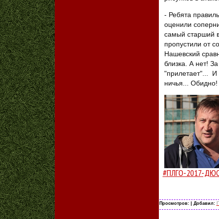
- Ребята правил
оценили соперник
самый старший в
пропустили от с
Нашевский сравн
близка. А нет! З
"прилетает"... И 
ничья... Обидно!
#ПЛГО-2017-ДЮ
Просмотров:
| Добавил:
Г