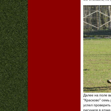
Далее на поле в
"Красково" семь
успел проверить
рисунков в атаке.