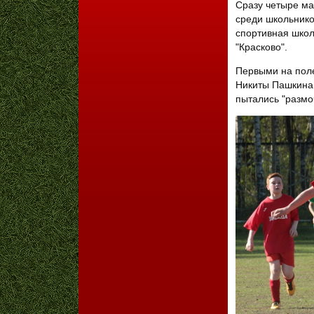
Сразу четыре ма
среди школьнико
спортивная школ
"Красково".
Первыми на поле
Никиты Пашкина 
пытались "размоч