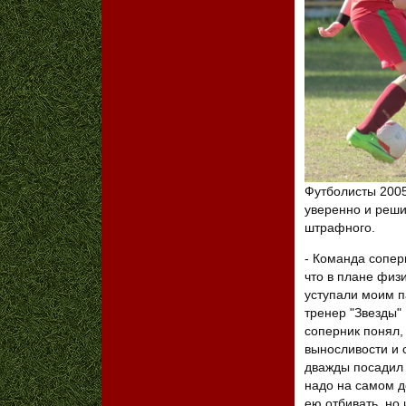
Футболисты 2005
уверенно и реши
штрафного.
- Команда сопер
что в плане физ
уступали моим п
тренер "Звезды" 
соперник понял,
выносливости и 
дважды посадил 
надо на самом де
ею отбивать, но 