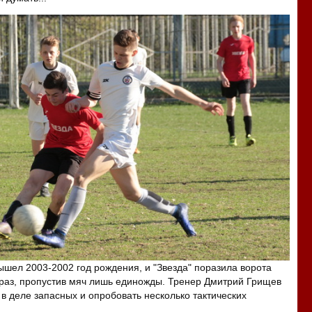
ышел 2003-2002 год рождения, и "Звезда" поразила ворота
 раз, пропустив мяч лишь единожды. Тренер Дмитрий Грищев
 в деле запасных и опробовать несколько тактических
..