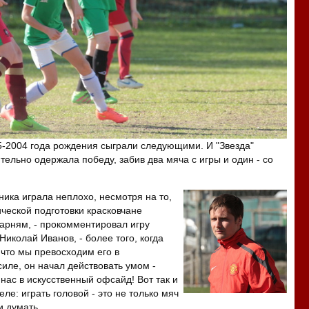
-2004 года рождения сыграли следующими. И "Звезда"
тельно одержала победу, забив два мяча с игры и один - со
ника играла неплохо, несмотря на то,
ической подготовки красковчане
арням, - прокомментировал игру
Николай Иванов, - более того, когда
 что мы превосходим его в
силе, он начал действовать умом -
нас в искусственный офсайд! Вот так и
ле: играть головой - это не только мяч
и думать...