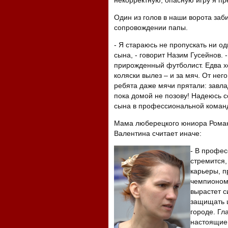
некорректную, опасную игру я пре
Один из голов в наши ворота заб
сопровождении папы.
- Я стараюсь не пропускать ни од
сына, - говорит Назим Гусейнов. -
прирожденный футболист. Едва хо
коляски вылез – и за мяч. От него
ребята даже мячи прятали: завлад
пока домой не позову! Надеюсь 
сына в профессиональной коман
Мама люберецкого юниора Роман
Валентина считает иначе:
- В профес
стремится,
карьеры, п
чемпионом,
вырастет с
защищать ц
городе. Гла
настоящие 