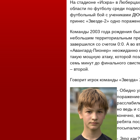
На стадионе «Искра» в Люберцах
области по футболу среди подро
футбольный бой с учениками ДЮ
принес «Звезде-2» одно поражени
Команды 2003 года рождения был
небольшим территориальным пре
завершился со счетом 0:0. А во в
«Авангард-Пионер» неожиданно о
такую мощную атаку, которой поз
семь минут до финального свистк
– второй.
Говорит игрок команды «Звезда» 
- Обидно у
поражением
расслабили
но ведь и 
конечно, в
ребята пос
посыпалис
-
Это как?