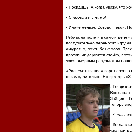
- Посидишь. А когда увижу, что х
-
Строго вы с ними!
-
Иначе нельзя. Возраст такой. Н
Ребята на поле и в самом деле «
поступательно переносят игру на
аккуратно, почти без фолов. Прес
противник держится стойко, пото
закономерным результатом нашей
«Распечатывание» ворот словно 
незамедлительно. Но вратарь «Зв
- Глядите-
Восхищаетс
Зайцев, - Г
теперь впе
- А ты поч
-
Когда в к
уже поигра