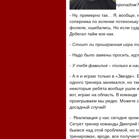
пропадом?
-
Ну, примерно так… Я, вообще, н
соперника по коленке потихоньку
фолили, ошибались. Но если судья 
Добегал тайм кое-как.
-
Стоит ли проигранная игра та
- Надо было замены просить, идти
- У тебя фамилия – только в на
- А я и играю только в «Звезде»
одного тренера занимался, но та
некоторые ребята вообще ушли игр
вот, играю на область. В команде
проигрываем мы редко. Можете сч
досадный случай!
-
Реализация у нас сегодня хрома
Сетует тренер команды Дмитрий Г
бьемся над этой проблемой, но п
тренировках, вроде, все получает