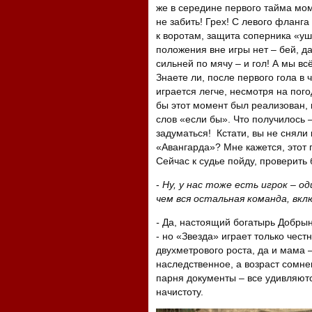
же в середине первого тайма мом
не забить! Грех! С левого фланг
к воротам, защита соперника «у
положения вне игры нет – бей, да
сильней по мячу – и гол! А мы в
Знаете ли, после первого гола в 
играется легче, несмотря на пого
бы этот момент был реализован, 
слов «если бы». Что получилось 
задуматься! Кстати, вы не сняли
«Авангарда»? Мне кажется, этот 
Сейчас к судье пойду, проверить 
-
Ну, у нас тоже есть игрок – о
чем вся остальная команда, вкл
-
Да, настоящий богатырь Добрыня
- но «Звезда» играет только чест
двухметрового роста, да и мама –
наследственное, а возраст сомне
парня документы – все удивляются
начистоту.