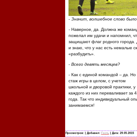
-
Значит, волшебное слово было
-
Наверное, да. Должна же команд
пожелал им удачи и напомнил, что
защищают флаг родного города. 
и знаю, что у нас есть немалые 
«разбудить».
-
Всего девять месяцев?
- Как с единой командой – да. Но
стаж игры в целом, с учетом
школьной и дворовой практики, у
каждого из них переваливает за 4
года. Так что индивидуальный оп
занимаемся!
Просмотров:
| Добавил:
Гость
| Дата:
29.05.2015