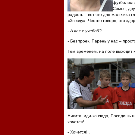
футболиста
Семья, дру
радость – вот что для мальчика 
«Звезду». Честно говоря, это здо
-
А как с учебой?
-
Без троек. Парень у нас – прост
Тем временем, на поле выходят 
Никита, иди-ка сюда, Посидишь ны
хочется!
- Хочется!..