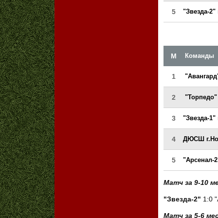
5
"Звезда-2"
М
Команды
1
"Авангард"
2
"Торпедо" 
3
"Звезда-1"
4
ДЮСШ г.Но
5
"Арсенал-2
Матч за 9-10 м
"Звезда-2"
1:0 "
Матч за 5-6 ме