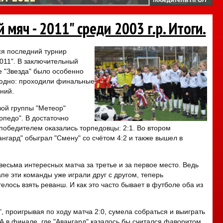
 мяч - 2011" среди 2003 г.р. Итоги.
я последний турнир
011". В заключительный
е "Звезда" было особенно
юдно: проходили финальные
аний.
ой группы "Метеор"
рпедо". В достаточно
победителем оказались торпедовцы: 2:1. Во втором
нгард" обыграл "Смену" со счётом 4:2 и также вышел в
весьма интересных матча за третье и за первое место. Ведь
пе эти команды уже играли друг с другом, теперь
лось взять реванш. И как это часто бывает в футболе оба из
, проигрывая по ходу матча 2:0, сумела собраться и выиграть
 А в финале, где "Авангард" казалось бы считался фаворитом