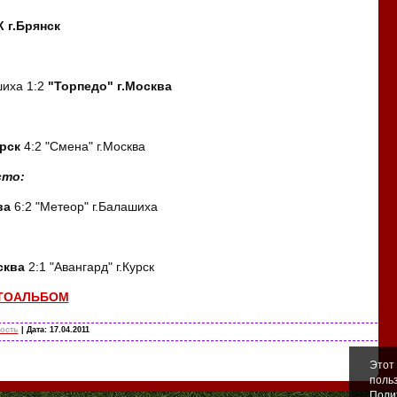
 г.Брянск
шиха 1:2
"Торпедо" г.Москва
рск
4:2 "Смена" г.Москва
сто:
ва
6:2 "Метеор" г.Балашиха
сква
2:1 "Авангард" г.Курск
ОТОАЛЬБОМ
ость
| Дата:
17.04.2011
Этот
поль
Поли