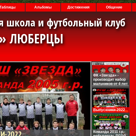
Таблицы
Альбомы
Достижения
Общение
я школа и футбольный клуб
А» ЛЮБЕРЦЫ
ФК «Звезда» -
производит набор
мальчиков от 4 лет
Выпускники-2022
И-2022
Команда 2011 г.р.-
победитель ПГОЛ