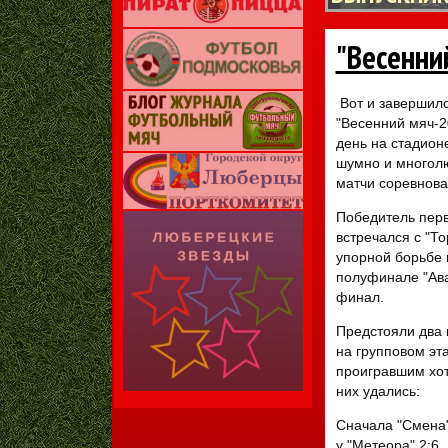
"Весенний
Вот и завершилс
"Весенний мяч-2
день на стадион
шумно и многол
матчи соревнов
Победитель перв
встречался с "То
упорной борьбе 
полуфинале "Ава
финал.
Предстояли два 
на групповом эта
проигравшим хоте
них удались:
Сначала "Смена"
у "Метеора" 2:6.