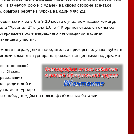
о" в тяжёлом бою и с удачей на своей стороне всё-таки
 обыграв ребят из Курска на один мяч: 2:1.
рошли матчи за 5-6 и 9-10 места с участием наших команд.
ала "Арсенал-2" г.Тула 1:0, а ФК Брянск оказался сильнее
 потерявшей после вчерашнего непопадания в финал
ьнейшем участии.
мония награждения, победитель и призёры получают кубки и
игроки команд и турнира награждаются ценными подарками.
ско-юношеской
ы "Звезда"
приехавшие
ов, родителей и
участие в турнире.
ых побед и ждём на новые футбольные баталии.