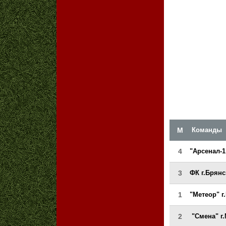
М
Команды
4
"Арсенал-1
3
ФК г.Брян
1
"Метеор" 
2
"Смена" г