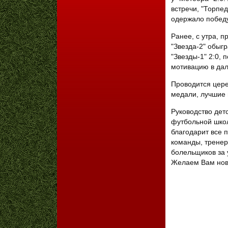
встречи, "Торпед
одержало победу,
Ранее, с утра, п
"Звезда-2" обыгр
"Звезды-1" 2:0,
мотивацию в дал
Проводится цере
медали, лучшие 
Руководство дет
футбольной школ
благодарит все 
команды, тренер
болельщиков за 
Желаем Вам нов