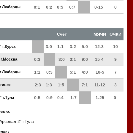
 г.Люберцы
0:1
0:2
0:5
0:7
0-15
0
Счёт
МЯЧИ
ОЧКИ
 г.Курск
3:0
1:1
3:2
5:0
12-3
10
г.Москва
0:3
3:0
3:1
9:0
15-4
9
 г.Люберцы
1:1
0:3
5:1
4:0
10-5
7
гинск
2:3
1:3
1:5
7:1
11-12
3
" г.Тула
0:5
0:9
0:4
1:7
1-25
0
есто:
Арсенал-2" г.Тула
сто :