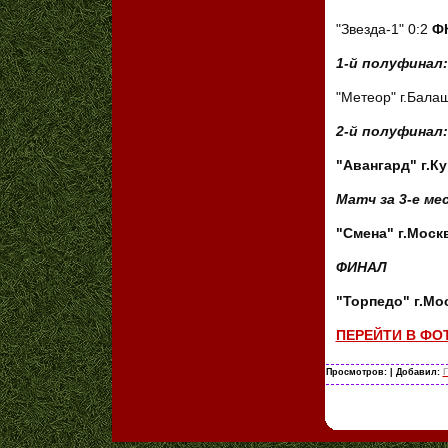
"Звезда-1" 0:2
ФК
1-й полуфинал:
"Метеор" г.Бала
2-й полуфинал:
"Авангард" г.Ку
Матч за 3-е ме
"Смена" г.Моск
ФИНАЛ
"Торпедо" г.Мо
ПЕРЕЙТИ В Ф
Просмотров:
| Добавил:
Г