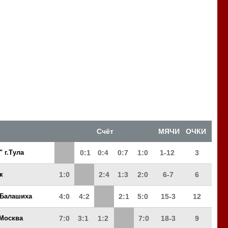
Счёт
МЯЧИ
ОЧКИ
" г.Тула
0:1
0:4
0:7
1:0
1-12
3
ск
1:0
2:4
1:3
2:0
6-7
6
г.Балашиха
4:0
4:2
2:1
5:0
15-3
12
.Москва
7:0
3:1
1:2
7:0
18-3
9