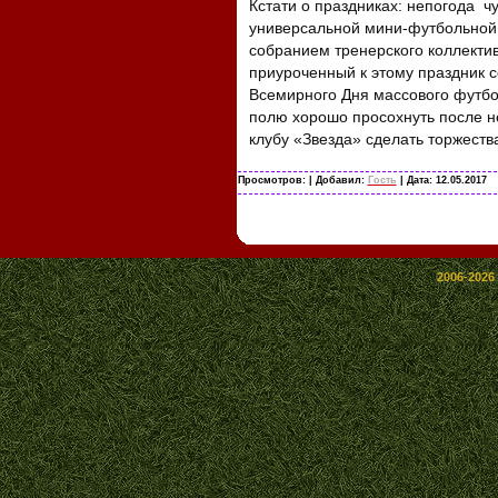
Кстати о праздниках: непогода ч
универсальной мини-футбольной
собранием тренерского коллектив
приуроченный к этому праздник со
Всемирного Дня массового футбо
полю хорошо просохнуть после н
клубу «Звезда» сделать торжеств
Просмотров:
| Добавил:
Гость
| Дата:
12.05.2017
2006-2026