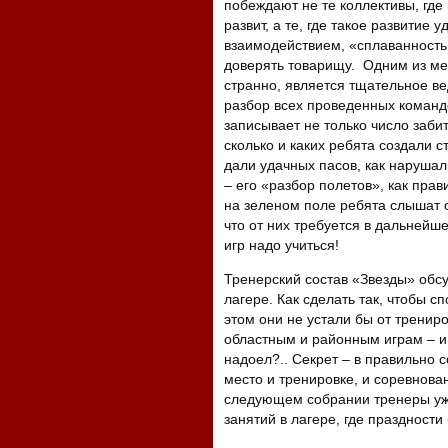
побеждают не те коллективы, гд
развит, а те, где такое развитие
взаимодействием, «сплаванность
доверять товарищу. Одним из ме
странно, является тщательное ве
разбор всех проведенных коман
записывает не только число заби
сколько и каких ребята создали 
дали удачных пасов, как нарушал
– его «разбор полетов», как пра
на зеленом поле ребята слышат о
что от них требуется в дальней
игр надо учиться!
Тренерский состав «Звезды» обс
лагере. Как сделать так, чтобы с
этом они не устали бы от трениро
областным и районным играм – и
надоел?.. Секрет – в правильно 
место и тренировке, и соревнова
следующем собрании тренеры уже
занятий в лагере, где праздности