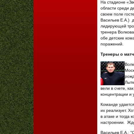
На стадионе «Зв
области среди д
своем поле госте
Васильев Е.А.) 
лидирующей трой
тренера Волкова 
обе детские ком
поражений.
Тренеры о матч
Волк
Моск
рожд
Лытк
вели в счете, ка
концентрации и 
Команде удается
их реализует. Х
в атаке и тогда
настроении. Жд
Васильев Е.А.: 