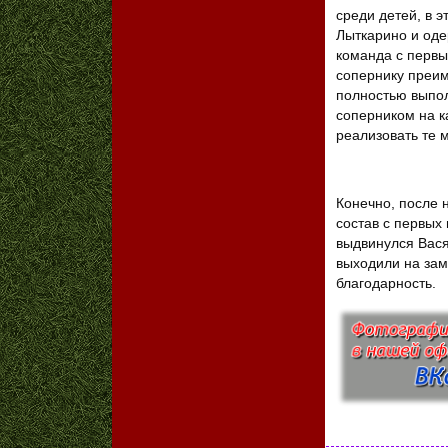
среди детей, в 
Лыткарино и оде
команда с первы
сопернику преим
полностью выпол
соперником на к
реализовать те 
Конечно, после 
состав с первых
выдвинулся Вася
выходили на зам
благодарность.