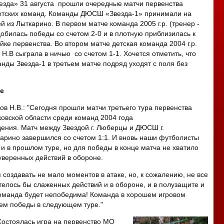
езда» 31 августа прошли очередные матчи первенства
етских команд. Команды ДЮСШ «Звезда-1» принимали на
й из Лыткарино. В первом матче команда 2005 г.р. (тренер -
добилась победы со счетом 2-0 и в плотную приблизилась к
ке первенства.
Во втором матче детская команда 2004 г.р.
Н.В сыграла в ничью со счетом 1-1. Хочется отметить, что
анды Звезда-1 в третьем матче подряд уходят с поля без
е
ов Н.В.: "Сегодня прошли матчи третьего тура первенства
овской области среди команд 2004 года
ения. Матч между Звездой г. Люберцы и ДЮСШ г.
арино завершился со счетом 1:1. И вновь наши футболисты
к и в прошлом туре, но для победы в конце матча не хватило
уверенных действий в обороне.
 создавать не мало моментов в атаке, но, к сожалению, не все
отелось бы слаженных действий и в обороне, и в полузащите и
 команда будет непобедима! Команда в хорошем игровом
ем победы в следующем туре."
"Состоялась игра на первенство МО