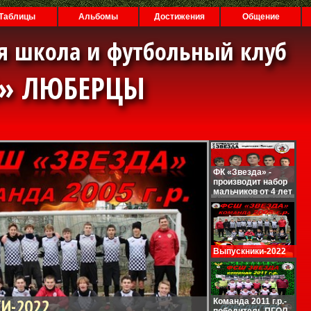
Таблицы
Альбомы
Достижения
Общение
я школа и футбольный клуб
А» ЛЮБЕРЦЫ
ФК «Звезда» -
производит набор
мальчиков от 4 лет
Выпускники-2022
И-2022
Команда 2011 г.р.-
победитель ПГОЛ