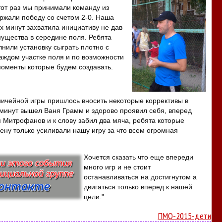
этот раз мы принимали команду из
ржали победу со счетом 2-0. Наша
х минут захватила инициативу не дав
ущества в середине поля. Ребята
нили установку сыграть плотно с
аждом участке поля и по возможности
моменты которые будем создавать.
ничейной игры пришлось вносить некоторые коррективы в
 минут вышел Ваня Грамм и здорово проявил себя, вперед
 Митрофанов и к слову забил два мяча, ребята которые
ену только усиливали нашу игру за что всем огромная
Хочется сказать что еще впереди
много игр и не стоит
останавливаться на достигнутом а
двигаться только вперед к нашей
цели."
ПМО-2015-дети