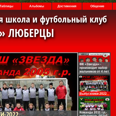
Таблицы
Альбомы
Достижения
Общение
я школа и футбольный клуб
А» ЛЮБЕРЦЫ
ФК «Звезда» -
производит набор
мальчиков от 4 лет
Выпускники-2022
И-2022
Команда 2011 г.р.-
победитель ПГОЛ