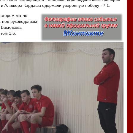
и Алишера Кардаша одержали уверенную победу - 7:1.
 втором матче
. под руководством
 Васильева
том 1:5.