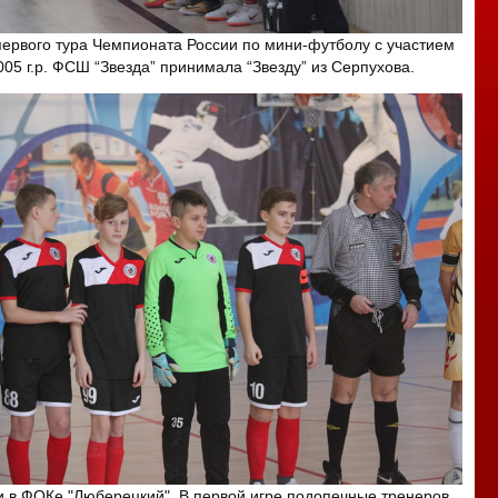
ервого тура Чемпионата России по мини-футболу с участием
05 г.р. ФСШ “Звезда” принимала “Звезду” из Серпухова.
 в ФОКе "Люберецкий". В первой игре подопечные тренеров