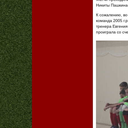
Никиты Пашкина 
К сожалению, во
команда 2005 г.р
тренера Евгения
проиграла со сче