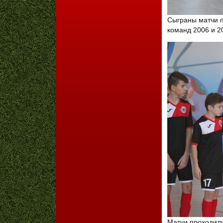
Сыграны матчи п
команд 2006 и 20
Матчи проходили