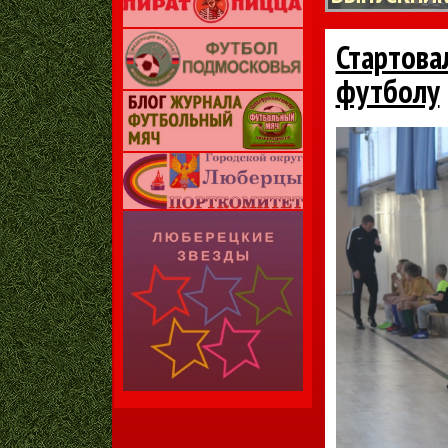
Стартова
футболу