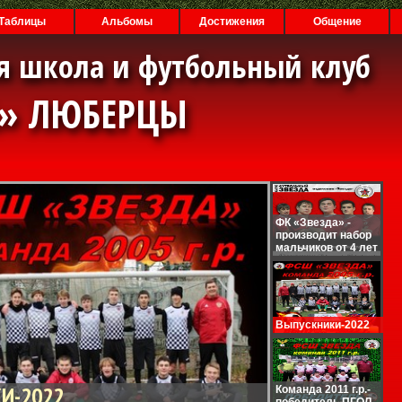
Таблицы
Альбомы
Достижения
Общение
я школа и футбольный клуб
А» ЛЮБЕРЦЫ
ФК «Звезда» -
производит набор
мальчиков от 4 лет
Выпускники-2022
И-2022
Команда 2011 г.р.-
победитель ПГОЛ