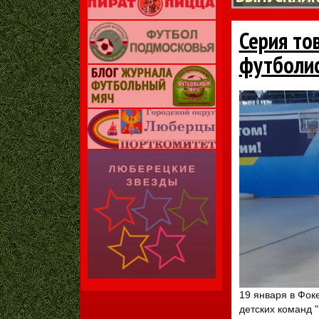
Серия то
футболис
19 января в Фок
детских команд 