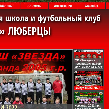
Таблицы
Альбомы
Достижения
Общение
я школа и футбольный клуб
А» ЛЮБЕРЦЫ
ФК «Звезда» -
производит набор
мальчиков от 4 лет
Выпускники-2022
И-2022
Команда 2011 г.р.-
победитель ПГОЛ