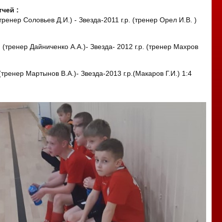
чей :
(тренер Соловьев Д.И.) - Звезда-2011 г.р. (тренер Орел И.В. )
р. (тренер Дайниченко А.А.)- Звезда- 2012 г.р. (тренер Махров
 (тренер Мартынов В.А.)- Звезда-2013 г.р.(Макаров Г.И.) 1:4