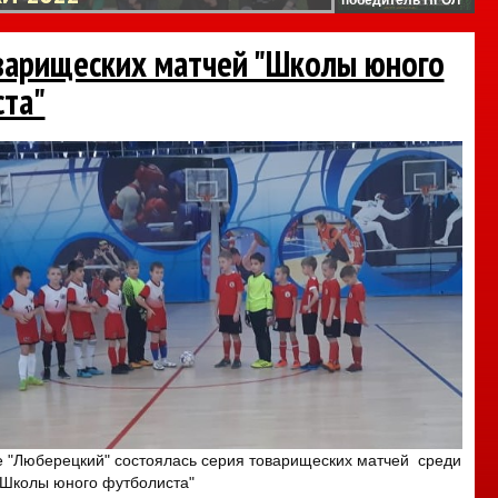
варищеских матчей "Школы юного
та"
е "Люберецкий" состоялась серия товарищеских матчей среди
"Школы юного футболиста"