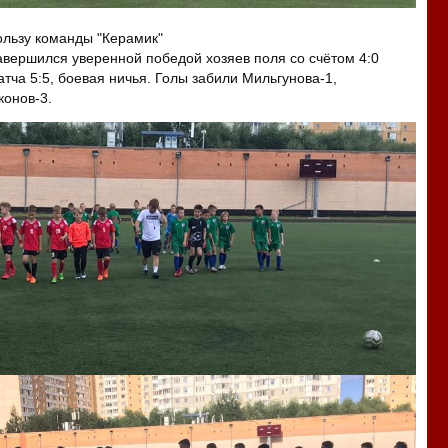
 пользу команды "Керамик"
завершился уверенной победой хозяев поля со счётом 4:0
матча 5:5, боевая ничья. Голы забили Мильгунова-1,
конов-3.