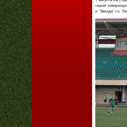
серия товарищес
и "Звезда" г.о. 