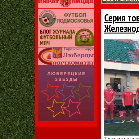
Серия то
Железно
7 августа на ст