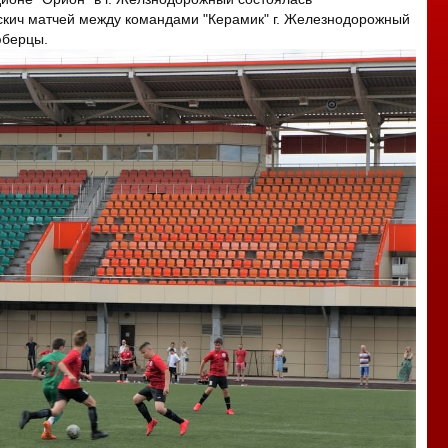
кич матчей между командами "Керамик" г. Железнодорожный
Люберцы.