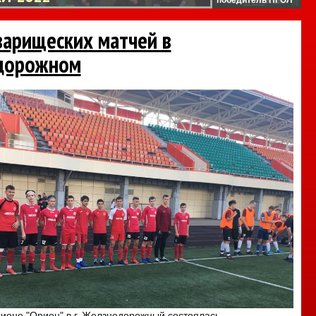
варищеских матчей в
дорожном
адионе "Орион" в г. Желзнодорожный состоялась