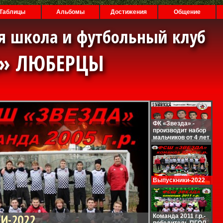
Таблицы
Альбомы
Достижения
Общение
я школа и футбольный клуб
А» ЛЮБЕРЦЫ
ФК «Звезда» -
производит набор
мальчиков от 4 лет
Выпускники-2022
И-2022
Команда 2011 г.р.-
победитель ПГОЛ