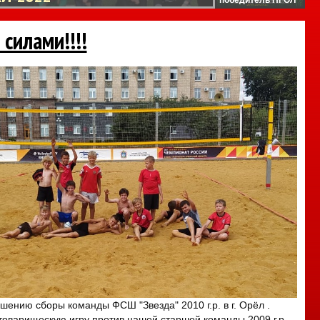
силами!!!!
шению сборы команды ФСШ "Звезда" 2010 г.р. в г. Орёл .
товарищескую игру против нашей старшей команды 2009 г.р.,