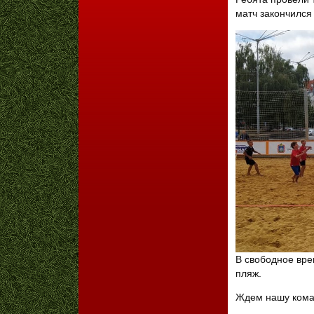
матч закончился
В свободное вре
пляж.
Ждем нашу коман