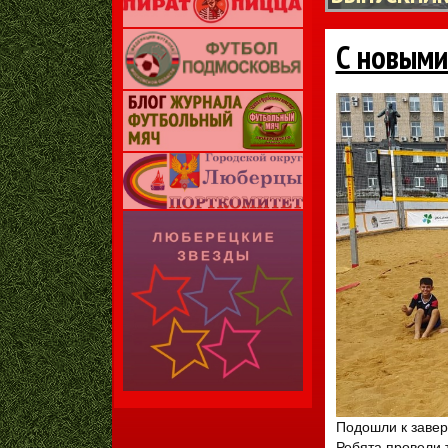
С новыми 
Подошли к завер
Ребята провели 