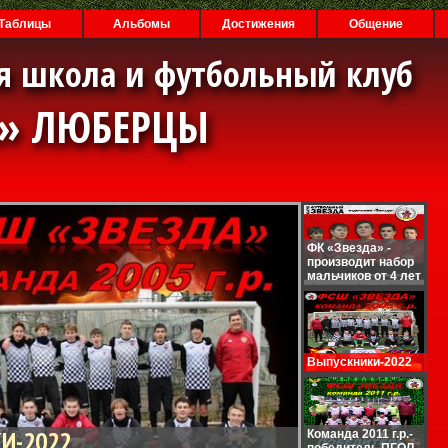
Таблицы
Альбомы
Достижения
Общение
я школа и футбольный клуб
А» ЛЮБЕРЦЫ
ФК «Звезда» -
производит набор
мальчиков от 4 лет
Выпускники-2022
И-2022
Команда 2011 г.р.-
победитель ПГОЛ