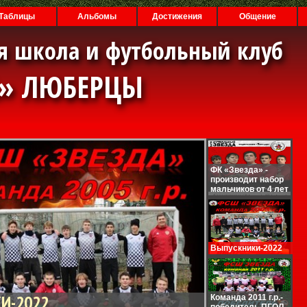
Таблицы
Альбомы
Достижения
Общение
я школа и футбольный клуб
А» ЛЮБЕРЦЫ
ФК «Звезда» -
производит набор
мальчиков от 4 лет
Выпускники-2022
И-2022
Команда 2011 г.р.-
победитель ПГОЛ