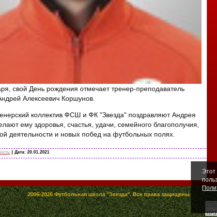
аря, свой День рождения отмечает тренер-преподаватель
Андрей Алексеевич Коршунов.
ренерский коллектив ФСШ и ФК "Звезда" поздравляют Андрея
елают ему здоровья, счастья, удачи, семейного благополучия,
вой деятельности и новых побед на футбольных полях.
ость
| Дата:
20.01.2021
Этот
поль
Поли
2006-2026 Футбольная школа "Звезда". Все права защищены