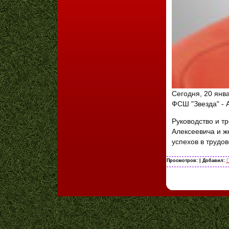
Сегодня, 20 янв
ФСШ "Звезда" - 
Руководство и т
Алексеевича и ж
успехов в трудо
Просмотров:
| Добавил:
Г