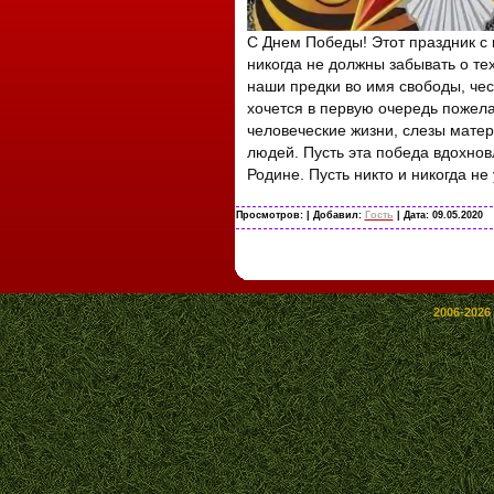
С Днем Победы! Этот праздник с 
никогда не должны забывать о те
наши предки во имя свободы, чес
хочется в первую очередь пожела
человеческие жизни, слезы мате
людей. Пусть эта победа вдохнов
Родине. Пусть никто и никогда не
Просмотров:
| Добавил:
Гость
| Дата:
09.05.2020
2006-2026