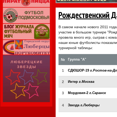
Рождественский Д
В самом начале нового 2011 год
участие в большом турнире "Рожд
провела много игр, сыграв с кома
наши юные футболисты показали 
турнирной таблицы:
№
Группа "А"
1
СДЮШОР-19
г.Ростов-на-До
2
Интер
г.Москва
3
Мордовия-2
г.Саранск
4
Звезда
г.Люберцы