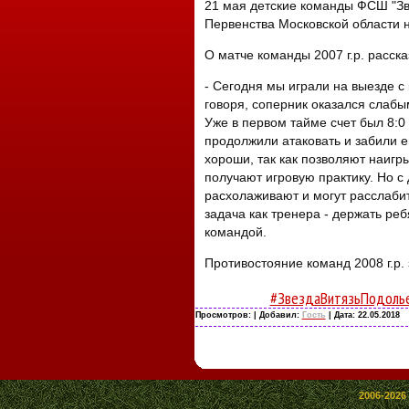
21 мая детские команды ФСШ "Зве
Первенства Московской области н
О матче команды 2007 г.р. расск
- Сегодня мы играли на выезде с
говоря, соперник оказался слабы
Уже в первом тайме счет был 8:0
продолжили атаковать и забили е
хороши, так как позволяют наигр
получают игровую практику. Но с
расхолаживают и могут расслаби
задача как тренера - держать реб
командой.
Противостояние команд 2008 г.р. 
#ЗвездаВитязьПодоль
Просмотров:
| Добавил:
Гость
| Дата:
22.05.2018
2006-2026