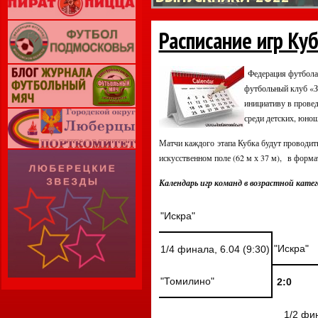
Расписание игр Ку
Федерация футбола
футбольный клуб «З
инициативу в прове
среди детских, юно
Матчи каждого этапа Кубка будут проводить
искусственном поле (62 м х 37 м), в форма
Календарь игр команд в возрастной катего
"Искра"
"Искра"
1/4 финала, 6.04 (9:30)
"Томилино"
2:0
1/2 фи