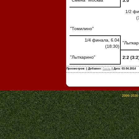
3:0
1/2 фи
(
"Томилино"
1/4 финала, 6.04
"Лыткар
(18:30)
"Лыткарино"
2:2 (3:2
Просмотров:
| Добавил:
Гость
| Дата:
03.04.2014
2006-2026