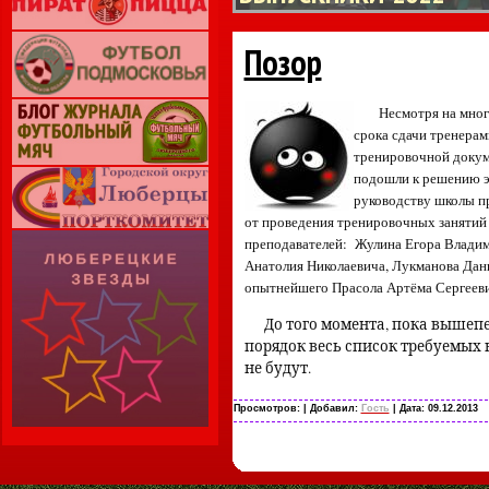
Позор
Несмотря на мно
срока сдачи тренерам
тренировочной докум
подошли к решению эт
руководству школы пр
от проведения тренировочных занятий
преподавателей:
Жулина Егора Владим
Анатолия Николаевича, Лукманова Дан
опытнейшего Прасола Артёма Сергееви
До того момента, пока вышеп
порядок весь список требуемых
не будут.
Просмотров:
| Добавил:
Гость
| Дата:
09.12.2013