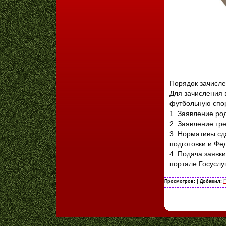
Порядок зачисле
Для зачисления
футбольную спо
1. Заявление ро
2. Заявление тр
3. Нормативы сд
подготовки и Фе
4. Подача заявк
портале Госуслу
Просмотров:
| Добавил:
Г