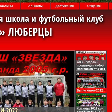
Таблицы
Альбомы
Достижения
Общение
я школа и футбольный клуб
А» ЛЮБЕРЦЫ
ФК «Звезда» -
производит набор
мальчиков от 4 лет
Выпускники-2022
И-2022
Команда 2011 г.р.-
победитель ПГОЛ