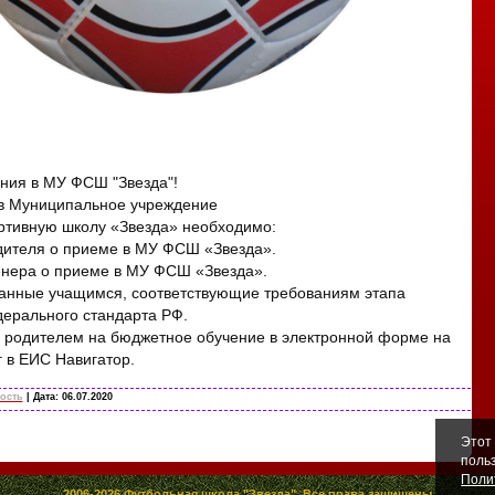
ния в МУ ФСШ "Звезда"!
 в Муниципальное учреждение
ртивную школу «Звезда» необходимо:
дителя о приеме в МУ ФСШ «Звезда».
енера о приеме в МУ ФСШ «Звезда».
анные учащимся, соответствующие требованиям этапа
дерального стандарта РФ.
и родителем на бюджетное обучение в электронной форме на
г в ЕИС Навигатор.
ость
| Дата:
06.07.2020
Этот
поль
Поли
2006-2026 Футбольная школа "Звезда". Все права защищены