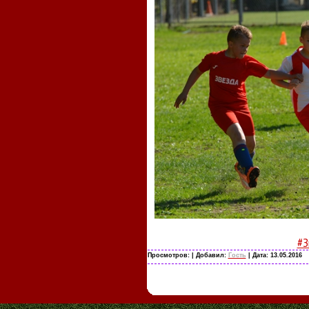
#З
Просмотров:
| Добавил:
Гость
| Дата:
13.05.2016