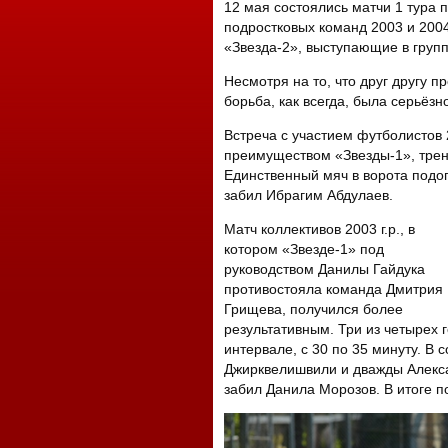
12 мая состоялись матчи 1 тура 
подростковых команд 2003 и 200
«Звезда-2», выступающие в групп
Несмотря на то, что друг другу 
борьба, как всегда, была серьёзн
Встреча с участием футболистов 
преимуществом «Звезды-1», трен
Единственный мяч в ворота подо
забил Ибрагим Абдулаев.
Матч коллективов 2003 г.р., в
котором «Звезде-1» под
руководством Данилы Гайдука
противостояла команда Дмитрия
Грищева, получился более
результативным. Три из четырех 
интервале, с 30 по 35 минуту. В 
Джирквелишвили и дважды Алекса
забил Данила Морозов. В итоге по