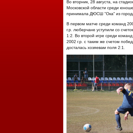
Во вторник, 28 августа, на стади
Московской области среди юношес
принимала ДЮСШ "Ока" из город
В первом матче среди команд 20
г.р. люберчане уступили со счето
1:2. Во второй игре среди команд
2002 г.р. с таким же счетом побед
досталась хозяевам поля 2:1.