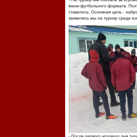
мини-футбольного формата. Поэт
ставилось. Основная цель - набра
заявились мы на турнир среди ко
- После первого игрового дня ту