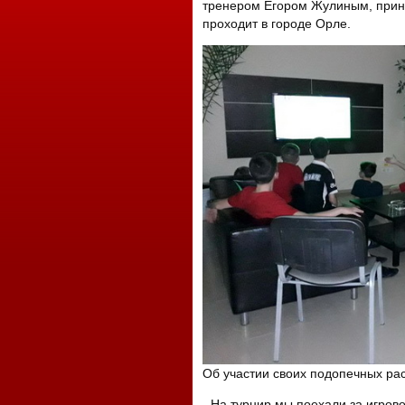
тренером Егором Жулиным, прини
проходит в городе Орле.
Об участии своих подопечных ра
- На турнир мы поехали за игров