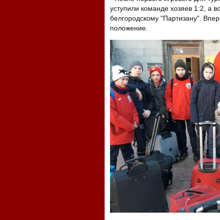
уступили команде хозяев 1:2, а в
белгородскому "Партизану". Впер
положение.