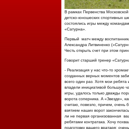
В рамках Первенства Московской
детско-юношеских спортивных шк
состоялись игры между команда
«Сатурна».
Первый матч между воспитанника
Александра Литвиненко («Сатурн»
Честь открыть счет при этом при
Говорит старший тренер «Сатур
- Реализация у нас что-то хромает
созданных верных моментов заб
всего один раз. Хотя мои ребята 
владели инициативой большую ч
игры, удалось только дважды пор
ворота соперника. А «Звезде», ка
считаю, повезло, причем, очень б
взятием наших ворот закончилась
ли не первая организованная в
ребятами контратака. Хочу похва
подготовку вашего вратаря: оче