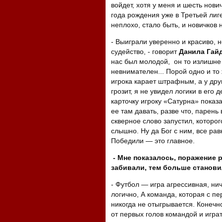
войдет, хотя у меня и шесть нови
года рождения уже в Третьей лиге
неплохо, стало быть, и новичков 
- Выиграли уверенно и красиво, 
судейство, - говорит
Данила Гайд
нас был молодой, он то излишне 
невнимателен... Порой одно и то
игрока карает штрафным, а у дру
грозит, я не увидел логики в его д
карточку игроку «Сатурна» показа
ее там давать, разве что, парень
скверное слово запустил, которо
слышно. Ну да Бог с ним, все рав
Победили — это главное.
- Мне показалось, поражение 
забивали, тем больше станови
- Футбол — игра агрессивная, ни
логично, А команда, которая с п
никогда не отыгрывается. Конечно
от первых голов командой и играт