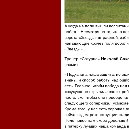
А когда на поле вышли воспитанн
побед... Несмотря на то, что в п
ворота «Звезды» штрафной, забит
нападающие хозяев поля добилис
«Звезды»...
Тренер «Сатурна»
Николай Сок
сломит.
- Подкачала наша защита, но ош
видны, и способ работы над оши
есть. Главное, чтобы победа над
«всухую» не окрылила ваших реб
настолько, чтобы они недооцени
следующего соперника. (усмехает
Кроме того, у нас есть хорошая в
сейчас ждем реконструкции стади
Поле новое нам скоро доделают!
в пятерку лучших наша команда в