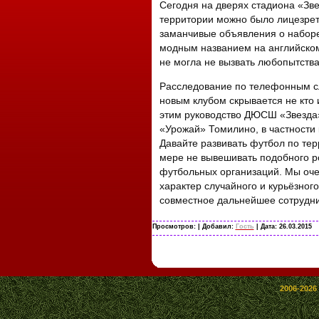
Сегодня на дверях стадиона «Зве
территории можно было лицезреть
заманчивые объявления о наборе
модным названием на английском
не могла не вызвать любопытства
Расследование по телефонным сл
новым клубом скрывается не кто 
этим руководство ДЮСШ «Звезда
«Урожай» Томилино, в частности 
Давайте развивать футбол по те
мере не вывешивать подобного р
футбольных организаций. Мы оче
характер случайного и курьёзног
совместное дальнейшее сотрудни
Просмотров:
| Добавил:
Гость
| Дата:
26.03.2015
2006-2026