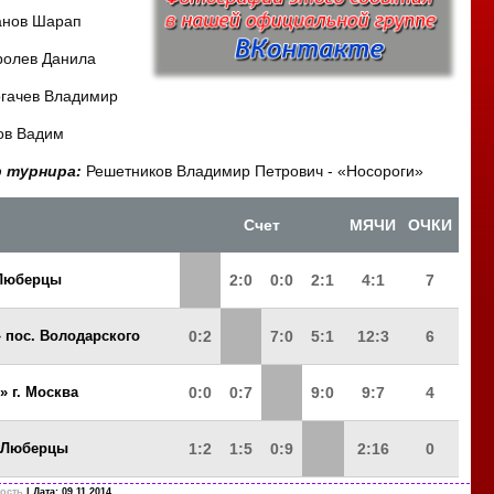
анов Шарап
ролев Данила
огачев Владимир
ов Вадим
 турнира:
Решетников Владимир Петрович - «Носороги»
Счет
МЯЧИ
ОЧКИ
 Люберцы
2:0
0:0
2:1
4:1
7
 пос. Володарского
0:2
7:0
5:1
12:3
6
 г. Москва
0:0
0:7
9:0
9:7
4
. Люберцы
1:2
1:5
0:9
2:16
0
ость
| Дата:
09.11.2014