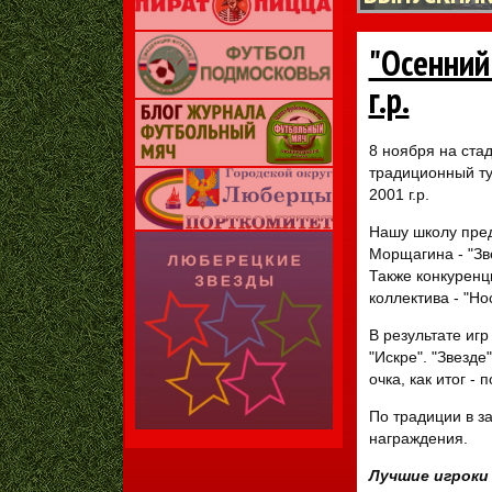
"Осенний
г.р.
8 ноября на ста
традиционный ту
2001 г.р.
Нашу школу пред
Морщагина - "Зв
Также конкуренц
коллектива - "Н
В результате игр
"Искре". "Звезде
очка, как итог -
По традиции в з
награждения.
Лучшие игроки