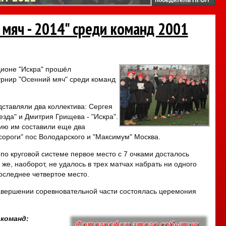
 мяч - 2014" среди команд 2001
дионе "Искра" прошёл
рнир "Осенний мяч" среди команд
ставляли два коллектива: Сергея
езда" и Дмитрия Грищева - "Искра".
ию им составили еще два
осороги" пос Володарского и "Максимум" Москва.
 по круговой системе первое место с 7 очками досталось
" же, наоборот, не удалось в трех матчах набрать ни одного
 последнее четвертое место.
авершении соревновательной части состоялась церемония
 команд: