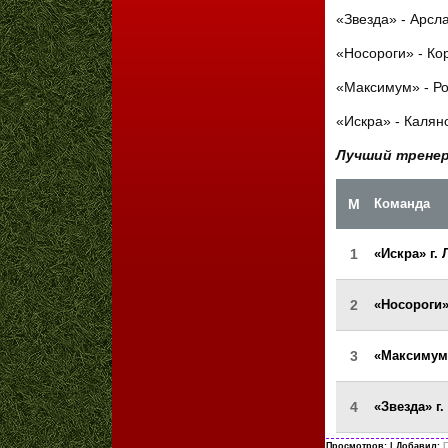
«Звезда» - Арсл
«Носороги» - Ко
«Максимум» - Р
«Искра» - Калян
Лучший тренер
М
Команда
1
«Искра» г.
2
«Носороги»
3
«Максимум»
4
«Звезда» г
Просмотров:
| Добавил:
Г