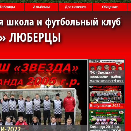
Таблицы
Альбомы
Достижения
Общение
я школа и футбольный клуб
А» ЛЮБЕРЦЫ
ФК «Звезда» -
производит набор
мальчиков от 4 лет
Выпускники-2022
И-2022
Команда 2011 г.р.-
победитель ПГОЛ