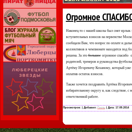
Огромное СПАСИБ
Наконец-то с нашей школы был снят ярлык 
вступительных взносов на первенстве Моск
сообщали Вам, что вопрос по оплате и даль
коллективов в чемпионате находится под б
решена. За это
большое
огромное спасибо от
родителей, тренеров и руководства футболь
Артёму Игоревичу Коханому, который уже не 
оплатив остаток взносов.
Также хочется поздравить Артёма Игоревича
избирательному округу и, как следствие, с
ответственной работе.
Просмотров:
| Добавил:
Гость
| Дата:
17.09.2014