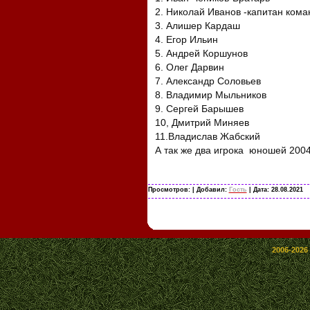
2. Николай Иванов -капитан ком
3. Алишер Кардаш
4. Егор Ильин
5. Андрей Коршунов
6. Олег Дарвин
7. Александр Соловьев
8. Владимир Мыльников
9. Сергей Барышев
10, Дмитрий Миняев
11.Владислав Жабский
А так же два игрока юношей 2004
Просмотров:
| Добавил:
Гость
| Дата:
28.08.2021
2006-2026