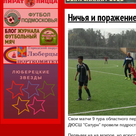
Ничья и поражение
Свои матчи 9 тура областного пе
ДЮСШ "Сатурн" провели подростко
Первыми на на мокрое, но искусс