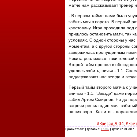
матче нам рассказывает тренер н
- В первом тайме нами было упу
забить мяч в ворота. В первый раз
крестовину. Игра проходила под 
пришлось остановить матч, так ка
условиях. С одной стороны у нас
моментам, а с другой стороны со
завершилась пропущенным нами 
Никита реализовал-таки голевой м
Второй тайм прошел в обоюдоостр
удалось забить, ничья - 1:1. Сп
поддерживают нас всегда и везде
Первый тайм второго матча с уча
вничью - 1:1. "Звезде" даже перво
забил Артем Смирнов. Но до пер
встречи решил один мяч, забитый 
наших ворот. Как итог - поражение
#Звезад2004
,
#Зве
Просмотров:
| Добавил:
Гость
| Дата:
07.09.2017