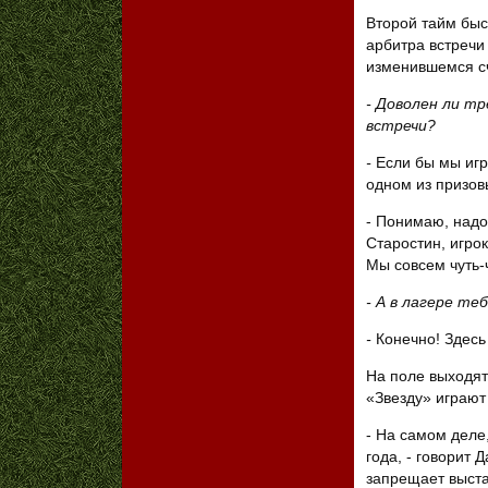
Второй тайм быст
арбитра встречи
изменившемся с
- Доволен ли т
встречи?
-
Если бы мы игр
одном из призо
- Понимаю, надо
Старостин, игро
Мы совсем чуть-ч
- А в лагере те
-
Конечно! Здесь
На поле выходят
«Звезду» играют
- На самом деле
года, - говорит 
запрещает выстав