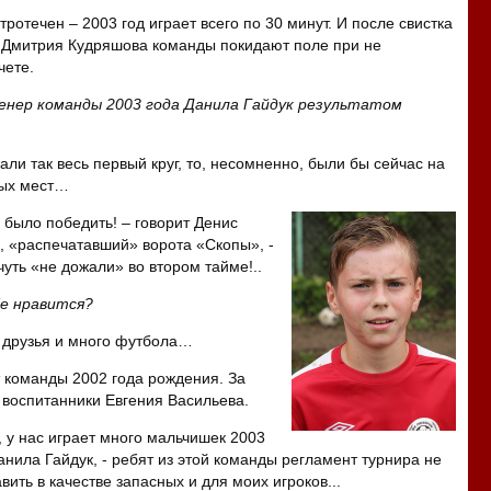
ротечен – 2003 год играет всего по 30 минут. И после свистка
 Дмитрия Кудряшова команды покидают поле при не
чете.
ренер команды 2003 года Данила Гайдук результатом
али так весь первый круг, то, несомненно, были бы сейчас на
вых мест…
 было победить! – говорит Денис
к, «распечатавший» ворота «Скопы», -
уть «не дожали» во втором тайме!..
бе нравится?
 друзья и много футбола…
 команды 2002 года рождения. За
 воспитанники Евгения Васильева.
, у нас играет много мальчишек 2003
Данила Гайдук, - ребят из этой команды регламент турнира не
ить в качестве запасных и для моих игроков...