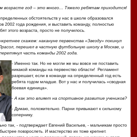
ом возрасте год – это много… Тяжело ребятам приходится!
определенных обстоятельств у нас в школе образовался
ов 2002 года рождения, и выставить команду, полностью
ят этого возраста, просто не получилось.
нкретнее скажем: накануне первенства «Звезду» покинул
расол, перешел в частную футбольную школу в Москве, и
перетянул часть команды 2002 года.
-
Именно так. Но не могли же мы вовсе не поставить
никакой команды на первенство области! Регламент
разрешает, если в команде на определенный год есть
ребята годом младше. Вот у нас и получилась «сводная
боевая единица».
-
А как это влияет на спортивное развитие учеников?
- Думаю, положительно. Парни привыкают к сильному
сопернику.
ьно так, - подтверждает Евгений Васильев, - мальчикам просто
быстрее повзрослеть. И мастерство их тоже крепнет.