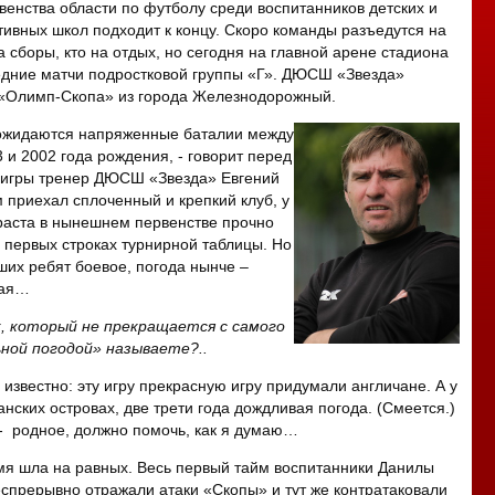
венства области по футболу среди воспитанников детских и
ивных школ подходит к концу. Скоро команды разъедутся на
а сборы, кто на отдых, но сегодня на главной арене стадиона
едние матчи подростковой группы «Г». ДЮСШ «Звезда»
 «Олимп-Скопа» из города Железнодорожный.
 ожидаются напряженные баталии между
 и 2002 года рождения, - говорит перед
 игры тренер ДЮСШ «Звезда» Евгений
м приехал сплоченный и крепкий клуб, у
зраста в нынешнем первенстве прочно
 первых строках турнирной таблицы. Но
ших ребят боевое, погода нынче –
ная…
, который не прекращается с самого
ной погодой» называете?..
известно: эту игру прекрасную игру придумали англичане. А у
анских островах, две трети года дождливая погода. (Смеется.)
е - родное, должно помочь, как я думаю…
мя шла на равных. Весь первый тайм воспитанники Данилы
еспрерывно отражали атаки «Скопы» и тут же контратаковали