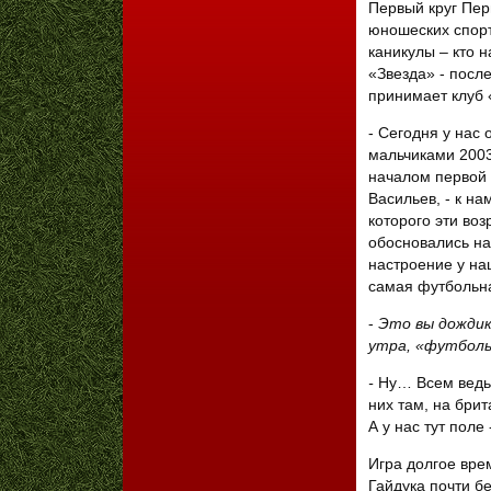
Первый круг Пер
юношеских спорт
каникулы – кто н
«Звезда» - посл
принимает клуб
- Сегодня у нас
мальчиками 2003
началом первой
Васильев, - к на
которого эти во
обосновались на
настроение у на
самая футболь
-
Это вы дождик
утра, «футболь
-
Ну… Всем ведь 
них там, на брит
А у нас тут пол
Игра долгое вре
Гайдука почти б