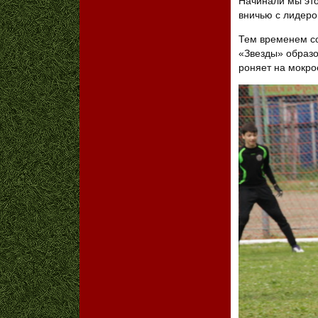
Начинали мы это
вничью с лидеро
Тем временем с
«Звезды» образо
роняет на мокро