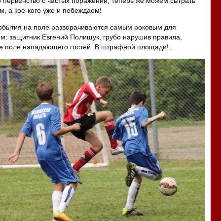
 первенство с частых поражений, теперь же можем сыграть
м, а кое-кого уже и побеждаем!
обытия на поле разворачиваются самым роковым для
м: защитник Евгений Полищук, грубо нарушив правила,
е поле нападающего гостей. В штрафной площади!..