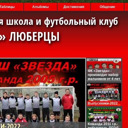
Таблицы
Альбомы
Достижения
Общение
я школа и футбольный клуб
А» ЛЮБЕРЦЫ
ФК «Звезда» -
производит набор
мальчиков от 4 лет
Выпускники-2022
И-2022
Команда 2011 г.р.-
победитель ПГОЛ