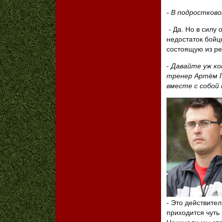
- В подростков
-
Да. Но в силу 
недостаток бойц
состоящую из реб
-
Давайте уж ко
тренер Артём П
вместе с собой 
- Это действител
приходится чуть 