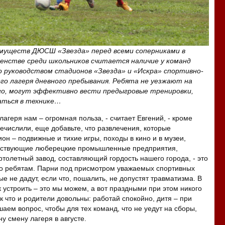
муществ ДЮСШ «Звезда» перед всеми соперниками в
енстве среди школьников считается наличие у команд
о руководством стадионов «Звезда» и «Искра»
спортивно-
го
лагеря дневного пребывания. Ребята не уезжают на
го, могут эффективно вести предыгровые тренировки,
аться в технике…
лагеря нам – огромная польза, - считает Евгений, - кроме
речислили, еще добавьте, что развлечения, которые
он – подвижные и тихие игры, походы в кино и в музеи,
ействующие люберецкие промышленные предприятия,
ртолетный завод, составляющий гордость нашего города, - это
о ребятам. Парни под присмотром уважаемых спортивных
ые не дадут, если что, пошалить, не допустят травматизма. В
 устроить – это мы можем, а вот праздными при этом никого
к что и родители довольны: работай спокойно, дитя – при
аем вопрос, чтобы для тех команд, что не уедут на сборы,
у смену лагеря в августе.