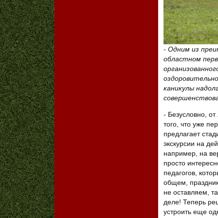
-
Одним из преи
областном перв
организованног
оздоровительно
каникулы надол
совершенствов
-
Безусловно, от 
того, что уже пе
предлагает стади
экскурсии на д
например, на ве
просто интересн
педагогов, котор
общем, праздник
не оставляем, та
деле! Теперь реш
устроить еще одн