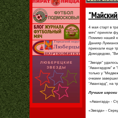
"Майский 
4 мая старт в т
мяч" приняли фу
Помимо нашей к
Данияр Лукманов,
приехали еще тр
Домодедово, "Ви
"Звезде" удалось
"Авангардом" и 
только у "Медвеж
очками завершил
"Авангард", на 
Лучшие игроки
«Авангард» - Ст
«Звезда» - Сере