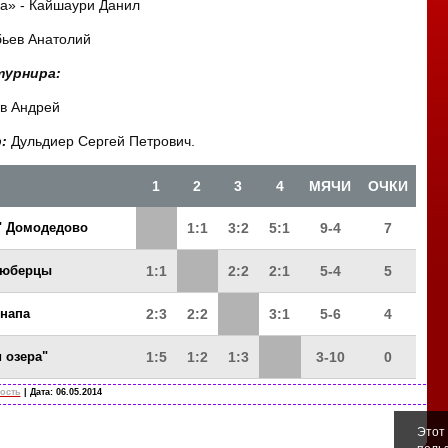
а» - Кайшаури Данил
бьев Анатолий
турнира:
ев Андрей
р:
Дульдиер Сергей Петрович.
1
2
3
4
МЯЧИ
ОЧКИ
" Домодедово
1:1
3:2
5:1
9-4
7
Люберцы
1:1
2:2
2:1
5-4
5
Анапа
2:3
2:2
3:1
5-6
4
 озера"
1:5
1:2
1:3
3-10
0
ость
| Дата:
06.05.2014
Этот