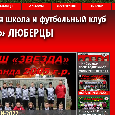
Таблицы
Альбомы
Достижения
Общение
я школа и футбольный клуб
А» ЛЮБЕРЦЫ
ФК «Звезда» -
производит набор
мальчиков от 4 лет
Выпускники-2022
И-2022
Команда 2011 г.р.-
победитель ПГОЛ