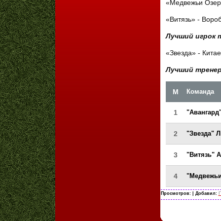
«Медвежьи Озер
«Витязь» - Воро
Лучший игрок 
«Звезда» - Кита
Лучший трене
М
Команда
1
"Авангард
2
"Звезда" 
3
"Витязь" 
4
"Медвежьи
Просмотров:
| Добавил:
Г