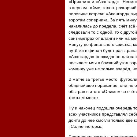
«Приалит» и «Авангард». Несмо
в первом тайме, голов разгорячён
половине встречи «Авангард» выр
воротам соперника. За пять мину
накалилась до предела, счёт всё
следовали то с одной, то с друго
сантиметрах от штанги или на ме
минуту до финального свистка, ко
путёвки в финал будет разыграна
«Авангарда» неожиданно для защ
посылает мяч в ближний угол во
команду уже не только вперёд, но
В матче за третье место футболи
обиднейшее поражение, они не о
обыграв в итоге «Олимп» со счёт
третьем месте.
Ну и наконец подошла очередь то
всех участников представлял себ
дойти до неё смогли только две 
г.Солнечногорск.
Построение команд, приветствие