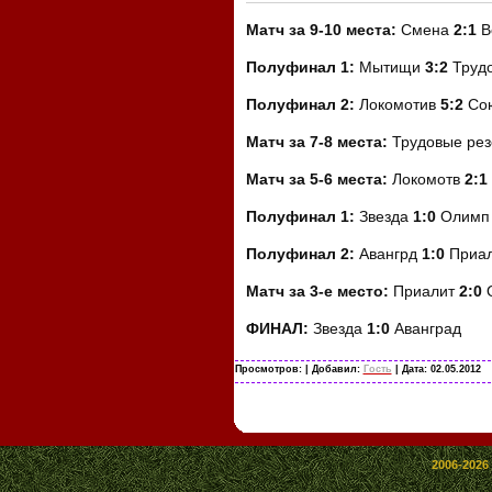
Матч за 9-10 места:
Смена
2:1
В
Полуфинал 1:
Мытищи
3:2
Трудо
Полуфинал 2:
Локомотив
5:2
Сою
Матч за 7-8 места:
Трудовые ре
Матч за 5-6 места:
Локомотв
2:1
Полуфинал 1:
Звезда
1:0
Олимп
Полуфинал 2:
Авангрд
1:0
Приал
Матч за 3-е место:
Приалит
2:0
ФИНАЛ:
Звезда
1:0
Аванград
Просмотров:
| Добавил:
Гость
| Дата:
02.05.2012
2006-2026