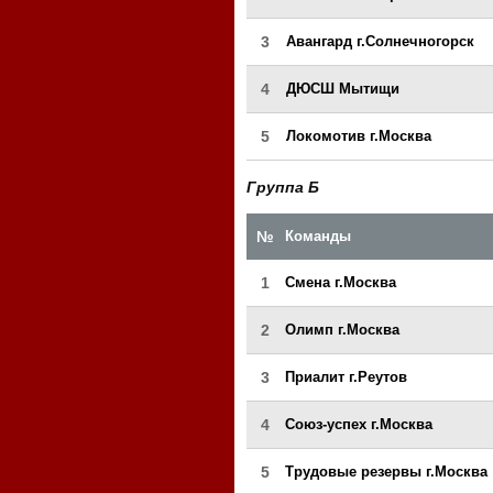
3
Авангард г.Солнечногорск
4
ДЮСШ Мытищи
5
Локомотив г.Москва
Группа Б
№
Команды
1
Смена г.Москва
2
Олимп г.Москва
3
Приалит г.Реутов
4
Союз-успех г.Москва
5
Трудовые резервы г.Москва