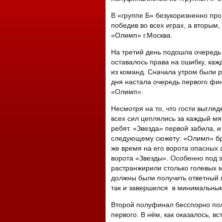
В «группе Б» безукоризненно про
победив во всех играх, а вторым,
«Олимп» г.Москва.
На третий день подошла очередь
оставалось права на ошибку, каж
из команд. Сначала утром были ра
дня настала очередь первого фин
«Олимп».
Несмотря на то, что гости выгля
всех сил цеплялись за каждый м
ребят. «Звезда» первой забила, и
следующему сюжету: «Олимп» бро
же время на его ворота опасных 
ворота «Звезды». Особенно под 
растранжирили столько голевых 
должны были получить ответный г
так и завершился в минимальным
Второй полуфинал бесспорно по
первого. В нём, как оказалось, в