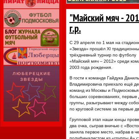
"Майский мяч - 20
г.р.
С 29 апреля по 1 мая на стадион
«Звезда» прошёл XI традиционн
трёхдневный турнир по футболу
«Майский мяч – 2012» среди ком
2003 года рождения.
В гости к команде Гайдука Данил
Владимировича приехало ещё де
команд из Москвы и Подмосковья.
больших соревнованиях, первые 
группы, разыгрывают между собой
по круговой системе за первые дв
Групповой этап наши юнцы прове
два очка, сыграв вничью с «Вост
заняла первое место, набрав в ч
полуфиналистом из «группы А» с