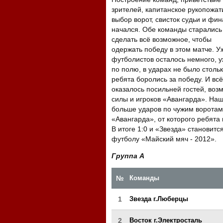
зрителей, капитанское рукопожат
выбор ворот, свисток судьи и фин
начался. Обе команды старались
сделать всё возможное, чтобы
одержать победу в этом матче. Уж
футболистов осталось немного, у
по полю, в ударах не было стольк
ребята боролись за победу. И всё
оказалось посильней гостей, во
силы и игроков «Авангарда». На
больше ударов по чужим воротам, 
«Авангарда», от которого ребята
В итоге 1:0 и «Звезда» становит
футболу «Майский мяч - 2012».
Группа А
№
Команды
1
Звезда г.Люберцы
2
Восток г.Электросталь