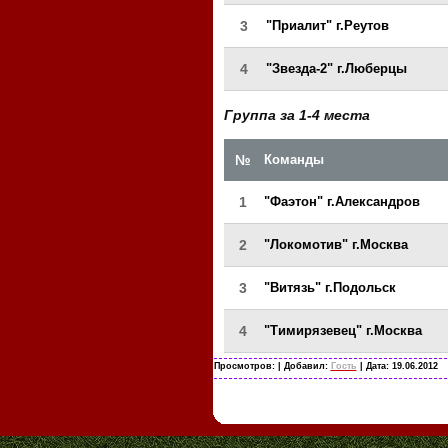
3
"Приалит" г.Реутов
4
"Звезда-2" г.Люберцы
Группа за 1-4 места
№
Команды
1
"Фаэтон" г.Александров
2
"Локомотив" г.Москва
3
"Витязь" г.Подольск
4
"Тимирязевец" г.Москва
Просмотров:
| Добавил:
Гость
| Дата:
19.06.2012