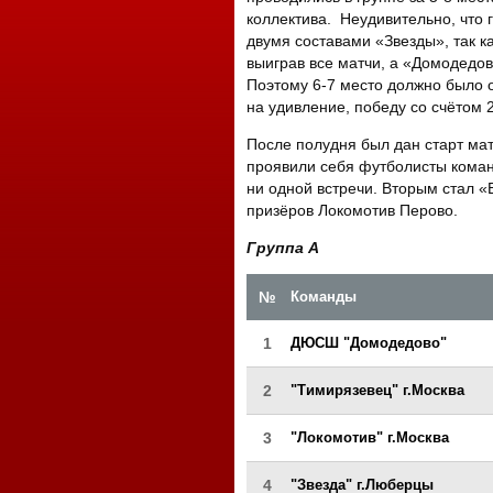
коллектива. Неудивительно, что 
двумя составами «Звезды», так к
выиграв все матчи, а «Домодедов
Поэтому 6-7 место должно было о
на удивление, победу со счётом 
После полудня был дан старт ма
проявили себя футболисты коман
ни одной встречи. Вторым стал «В
призёров Локомотив Перово.
Группа А
№
Команды
1
ДЮСШ "Домодедово"
2
"Тимирязевец" г.Москва
3
"Локомотив" г.Москва
4
"Звезда" г.Люберцы