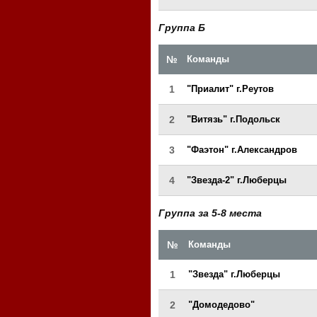
Группа Б
№
Команды
1
"Приалит" г.Реутов
2
"Витязь" г.Подольск
3
"Фаэтон" г.Александров
4
"Звезда-2" г.Люберцы
Группа за 5-8 места
№
Команды
1
"Звезда" г.Люберцы
2
"Домодедово"