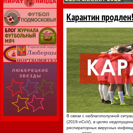
Карантин продлен!
В связи с неблагополучной ситу
(2019-nCoV), в целях недопущен
респираторных вирусных инфекци