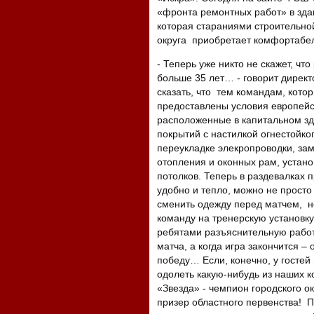
«фронта ремонтных работ» в зда
которая стараниями строительной
округа приобретает комфортабел
- Теперь уже никто не скажет, чт
больше 35 лет… - говорит дирек
сказать, что тем командам, котор
предоставлены условия европейс
расположенные в капитальном зд
покрытий с настилкой огнестойко
переукладке элекропроводки, за
отопления и оконных рам, устан
потолков. Теперь в раздевалках 
удобно и тепло, можно не просто
сменить одежду перед матчем, н
команду на тренерскую установку
ребятами разъяснительную работ
матча, а когда игра закончится –
победу… Если, конечно, у гостей
одолеть какую-нибудь из наших к
«Звезда» - чемпион городского 
призер областного первенства! 