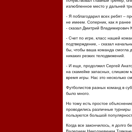
почувствовал главный тренер, бл
излюбленное место у дальней тр
- Я поблагодарил всех ребят – п
не имеем. Соперник, как я ранее 
- сказал Дмитрий Владимирович 
- Счет по игре, класс нашей кома
подтверждение, - сказал начальн
бы, чтобы ваша команда смогла д
никаких резких телодвижений.
- И еще, продолжил Сергей Анат
на скамейке запасных, слишком 
время игры. Нас это несколько 
Футболистов разных команд в суб
было много.
Но тому есть простое объяснение
проводились различные турниры п
пользуются большой популярность
Когда все закончилось, я долго 
Валерием Николаевичем Товкачем,