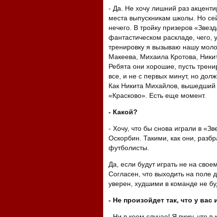
- Да. Не хочу лишний раз акценти
места выпускникам школы. Но сей
нечего. В тройку призеров «Звез
фантастическом раскладе, чего, 
тренировку я вызываю нашу моло
Макеева, Михаила Кротова, Ники
Ребята они хорошие, пусть трени
все, и не с первых минут, но дол
Как Никита Михайлов, вышедший 
«Красково». Есть еще момент.
- Какой?
- Хочу, что бы снова играли в «З
Оскорбин. Такими, как они, разб
футболисты.
Да, если будут играть не на своем
Согласен, что выходить на поле
уверен, худшими в команде не бу
- Не произойдет так, что у вас
- Ни в коем случае! Я вижу, что 