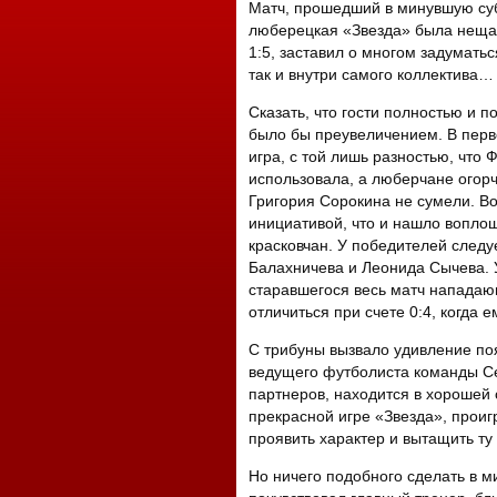
Матч, прошедший в минувшую суб
люберецкая «Звезда» была нещад
1:5, заставил о многом задуматьс
так и внутри самого коллектива…
Сказать, что гости полностью и 
было бы преувеличением. В перв
игра, с той лишь разностью, что
использовала, а люберчане огорч
Григория Сорокина не сумели. Во
инициативой, что и нашло воплоще
красковчан. У победителей следу
Балахничева и Леонида Сычева. 
старавшегося весь матч нападаю
отличиться при счете 0:4, когда 
С трибуны вызвало удивление по
ведущего футболиста команды Се
партнеров, находится в хорошей
прекрасной игре «Звезда», проиг
проявить характер и вытащить ту
Но ничего подобного сделать в м